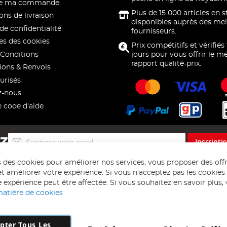
 de ma commande
Plus de 15 000 articles en 
ons de livraison
disponibles auprès des mei
de confidentialité
fournisseurs.
s des cookies
Prix compétitifs et vérifiés
Conditions
jours pour vous offrir le me
rapport qualité-prix.
ions & Renvois
urisés
z-nous
e code d'aide
Inscription
EZ
Inscripti
à
notre
s des cookies pour améliorer nos services, vous proposer des off
lettre
t améliorer votre expérience. Si vous n'acceptez pas les cookies f
d’information
 expérience peut être affectée. Si vous souhaitez en savoir plus, ve
:
matière de cookies
pter Tous Les