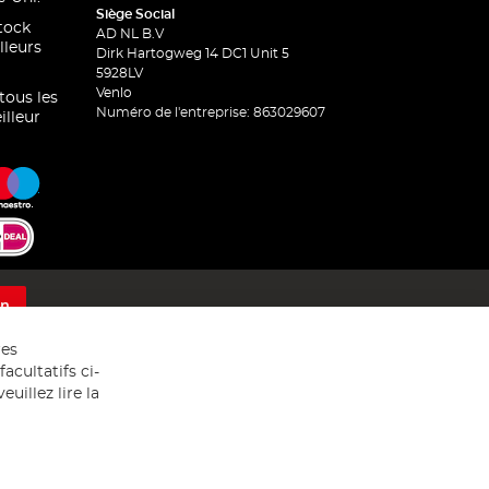
Siège Social
stock
AD NL B.V
lleurs
Dirk Hartogweg 14 DC1 Unit 5
5928LV
Venlo
 tous les
Numéro de l'entreprise: 863029607
illeur
on
res
acultatifs ci-
uillez lire la