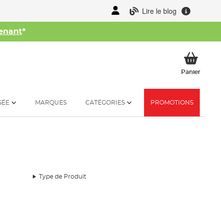
Lire le blog
enant
*
her
Mon p
Panier
SÉE
MARQUES
CATÉGORIES
PROMOTIONS
Type de Produit