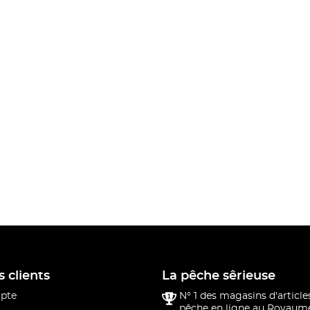
s clients
La pêche sêrieuse
pte
N° 1 des magasins d'article
pêche en ligne au Royaume