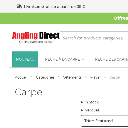
Allez
Livraison Gratuite à partir de 39 €
au
contenu
Offre
Rechercher
NOUVEAU
PÊCHE À LA CARPE
PÊCHE DES CARN
Accueil
Catégories
Vêtements
Maver
Carpe
Carpe
In Stock
Marques
Trier: