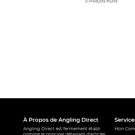
0 Products found
À Propos de Angling Direct
Service
Angling Direct est fermement établi
Mon Com
comme le principal détaillant d'articles