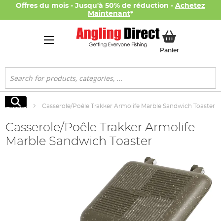
Offres du mois - Jusqu'à 50% de réduction -
Achetez
Maintenant
*
Mon panier
Panier
Rechercher
Rechercher
Accueil
Casserole/Poêle Trakker Armolife Marble Sandwich Toaster
Casserole/Poêle Trakker Armolife
Marble Sandwich Toaster
Skip
to
the
end
of
the
images