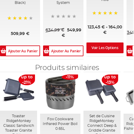
Black)
System
100%
95%
123,45 €
-
164,00
634,99 €
549,99
349
€
509,99 €
€
Voir Les Options
Ajouter Au Panier
Ajouter Au Panier
Produits similaires
up to
-11%
up to
-21%
-13%
Toaster
Set de Cuisine
Fox Cookware
Ca
RidgeMonkey
RidgeMonkey
Infrared Power Boil
Ridg
Classic Sandwich
Connect Deep &
0.65L
Fishi
Toaster Granite
Griddle Granite