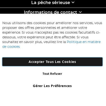
La pêche sêrieuse
Informations de contact
ABONNEZ-VOUS & ECONOMISEZ
Nous utilisons des cookies pour améliorer nos services, vous
Inscription
proposer des offres personnelles et améliorer votre
à
expérience. Si vous n'acceptez pas les cookies facultatifs ci-
notre
Inscription
dessous, votre expérience peut être affectée. Si vous
lettre
souhaitez en savoir plus, veuillez lire la
Politique en matière
d’information
de cookies
:
Accepter Tous Les Cookies
Tout Refuser
Copyright 1997 - 2026
AD NL B.V
. Tous droits réservés.
AD NL B.V Dirk Hartogweg 14 DC1 Unit 5 5928LV Venlo, Company
Gérer Les Préférences
Number: 863029607
*Des exclusions s'appliquent. Sous réserve d'erreurs et d'omissions.