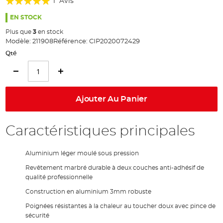
1
Avis
of
100%
the
EN STOCK
images
Plus que
3
en stock
gallery
Modèle:
211908
Référence:
CIP2020072429
Qté
Ajouter Au Panier
Caractéristiques principales
Aluminium léger moulé sous pression
Revêtement marbré durable à deux couches anti-adhésif de
qualité professionnelle
Construction en aluminium 3mm robuste
Poignées résistantes à la chaleur au toucher doux avec pince de
sécurité