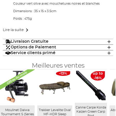
Couleur vert olive avec mouchetures noires et blanches
Dimensions : 35 x 15 x 3.5cm
Poids : 475g
Lire la suite
Livraison Gratuite
Options de Paiement
Service clients primé
Meilleures ventes
Offres du mois
-13%
up to
-16%
Canne Carpe Korda
Moulinet Daiwa
Trakker Levelite Oval
Abr
Kaizen Green Carp
Tournament S (Series
MF-HDR Sleep
Rod