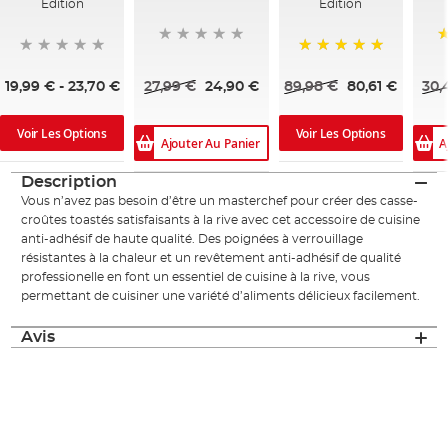
Edition
Edition
1
100%
27,99 €
24,90 €
30,
19,99 €
-
23,70 €
89,98 €
80,61 €
Voir Les Options
Voir Les Options
Ajouter Au Panier
A
Description
Vous n’avez pas besoin d’être un masterchef pour créer des casse-
croûtes toastés satisfaisants à la rive avec cet accessoire de cuisine
anti-adhésif de haute qualité. Des poignées à verrouillage
résistantes à la chaleur et un revêtement anti-adhésif de qualité
professionelle en font un essentiel de cuisine à la rive, vous
permettant de cuisiner une variété d’aliments délicieux facilement.
Avis