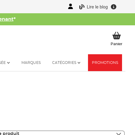
Lire le blog
enant
*
her
Mon p
Panier
SÉE
MARQUES
CATÉGORIES
PROMOTIONS
e produit