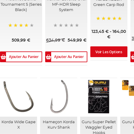
Tournament S (Series
MF-HDR Sleep
Green Carp Rod
Black)
System
100%
123,45 €
-
164,00
95%
€
3
509,99 €
634,99 €
549,99 €
Voir Les Options
Ajouter Au Panier
Ajouter Au Panier
Korda Wide Gape
Hameçon Korda
Guru Super Pellet
Guru P
X
Kurv Shank
Waggler Eyed
Hooks