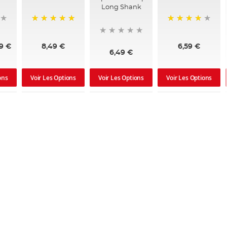
Long Shank
100%
98%
9 €
8,49 €
6,59 €
6,49 €
ons
Voir Les Options
Voir Les Options
Voir Les Options