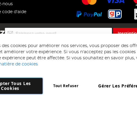
z-nous
e code d'aide
Inscription
EZ
Inscripti
à
notre
s des cookies pour améliorer nos services, vous proposer des off
lettre
t améliorer votre expérience. Si vous n'acceptez pas les cookies f
d’information
 expérience peut être affectée. Si vous souhaitez en savoir plus, ve
:
matière de cookies
pter Tous Les
Gérer Les Préfér
Tout Refuser
Copyright 1997 - 2026
AD NL B.V
. Tous droits réservés.
Cookies
 B.V Dirk Hartogweg 14 DC1 Unit 5 5928LV Venlo, Company Number: 863
*Des exclusions s'appliquent. Sous réserve d'erreurs et d'omissions.