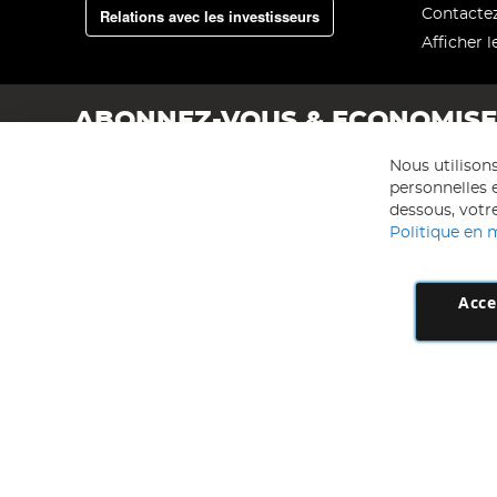
Relations avec les investisseurs
Contacte
Afficher l
ABONNEZ-VOUS & ECONOMIS
Nous utilison
personnelles e
dessous, votre
Politique en 
Acce
AD NL