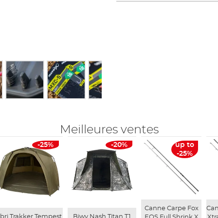
Meilleures ventes
-25%
-20%
up to
-25%
Canne Carpe Fox
Can
bri Trakker Tempest
Biwy Nash Titan T1
EOS Full Shrink X
Xtr