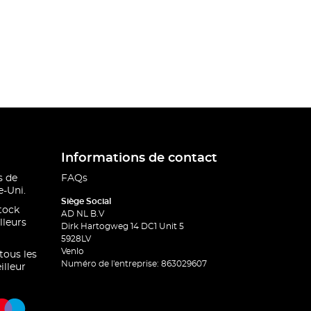
Informations de contact
s de
FAQs
-Uni.
Siège Social
stock
AD NL B.V
lleurs
Dirk Hartogweg 14 DC1 Unit 5
5928LV
Venlo
 tous les
Numéro de l'entreprise: 863029607
illeur