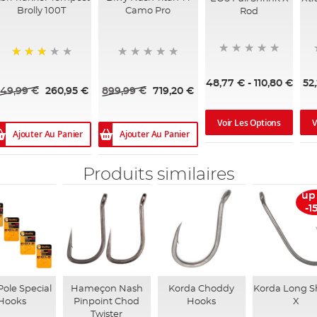
Brolly 100T
Camo Pro
Rod
73%
48,77 €
-
110,80 €
52
49,99 €
260,95 €
899,99 €
719,20 €
Voir Les Options
V
Ajouter Au Panier
Ajouter Au Panier
Produits similaires
up
-1
ole Special
Hameçon Nash
Korda Choddy
Korda Long 
Hooks
Pinpoint Chod
Hooks
X
Twister