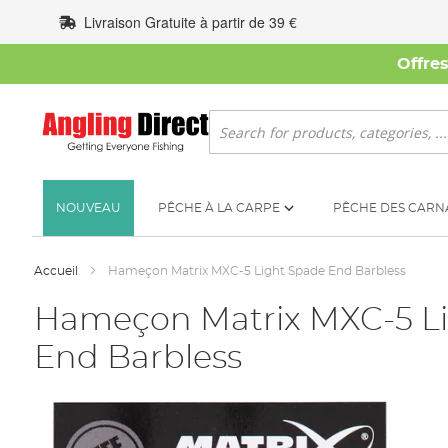
Allez
Livraison Gratuite à partir de 39 €
au
contenu
Offre
Rechercher
NOUVEAU
PÊCHE À LA CARPE
PÊCHE DES CARN
Accueil
Hameçon Matrix MXC-5 Light Spade End Barbless
Hameçon Matrix MXC-5 L
End Barbless
Skip
to
the