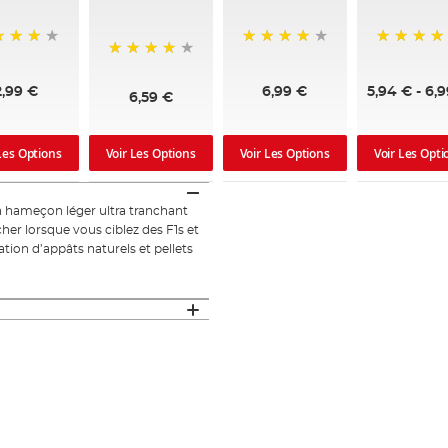
%
94%
92%
93%
2,99 €
6,99 €
5,94 €
-
6,9
6,59 €
Les Options
Voir Les Options
Voir Les Options
Voir Les Opti
 hameçon léger ultra tranchant
er lorsque vous ciblez des F1s et
ation d’appâts naturels et pellets