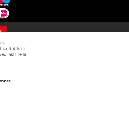
on
res
acultatifs ci-
uillez lire la
ences
029607