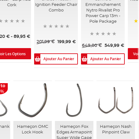
Ignition Feeder Chair
Emmanchement
Cork
Combo
Nytro Rivalist Pro
Power Carp 13m -
Pole Package
10
,20 €
-
89,95 €
201,99 €
199,99 €
649,00 €
549,99 €
oir Les Options
Voi
Ajouter Au Panier
Ajouter Au Panier
 to
5%
Shank
Hameçon OMC
Hameçon Fox
Hameçon Nash
Lock Hook
Edges Armapoint
Pinpoint Claw
Super Wide Gape