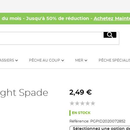
s du mois - Jusqu'à 50% de réduction -
Achetez Maint
Recherc
ASSIERS
PÊCHE AU COUP
MER
PÊCHE SPÉCIALI
ight Spade
2,49 €
EN STOCK
Référence:
PGPID2020072852
Sélectionnez une option d