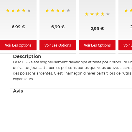
95%
97%
85
97%
6,99 €
6,99 €
2,99 €
Voir Les Options
Voir Les Options
Voir Les Options
Voir 
Description
Le MXC-5 a été soigneusement développé et testé pour produire un
qui va toujours attraper les poissons bonus que vous pouvez accroch
des poissons argentés. C’est l’hameçon d’hiver parfait lors de l’utilis
expanseurs.
Avis