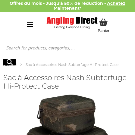
Offres du mois - Jusqu'à 50% de réduction -
Achetez
Maintenant
*
Mon panier
Panier
Rechercher
Rechercher
Accueil
Sac à Accessoires Nash Subterfuge Hi-Protect Case
Sac à Accessoires Nash Subterfuge
Hi-Protect Case
Skip
to
the
end
of
the
images