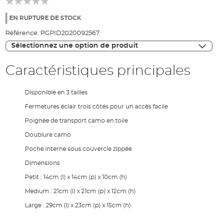
of
the
EN RUPTURE DE STOCK
images
Référence:
PGPID2020092567
gallery
Sélectionnez une option de produit
Caractéristiques principales
Disponible en 3 tailles
Fermetures éclair trois côtés pour un accès facile
Poignée de transport camo en toile
Doublure camo
Poche interne sous couvercle zippée
Dimensions
Petit : 14cm (l) x 14cm (p) x 10cm (h)
Medium : 21cm (l) x 21cm (p) x 12cm (h)
Large : 29cm (l) x 23cm (p) x 15cm (h)