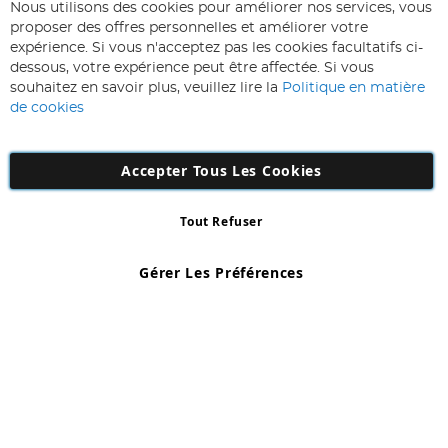
ABONNEZ-VOUS & ECONOMISEZ
Nous utilisons des cookies pour améliorer nos services, vous
Inscription
proposer des offres personnelles et améliorer votre
à
expérience. Si vous n'acceptez pas les cookies facultatifs ci-
notre
Inscription
dessous, votre expérience peut être affectée. Si vous
lettre
souhaitez en savoir plus, veuillez lire la
Politique en matière
d’information
de cookies
:
Accepter Tous Les Cookies
Tout Refuser
Copyright 1997 - 2026
AD NL B.V
. Tous droits réservés.
AD NL B.V Dirk Hartogweg 14 DC1 Unit 5 5928LV Venlo, Company
Gérer Les Préférences
Number: 863029607
*Des exclusions s'appliquent. Sous réserve d'erreurs et d'omissions.