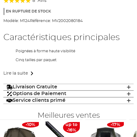
8
Avis
of
95%
the
EN RUPTURE DE STOCK
images
Modèle:
M124
Référence:
MV2002080184
gallery
Caractéristiques principales
Poignées à forme haute visibilité
Cinq tailles par paquet
Lire la suite
Livraison Gratuite
Options de Paiement
Service clients primé
Meilleures ventes
-10%
up to
-17%
-16%