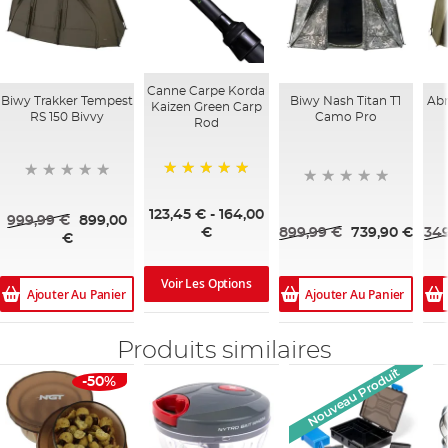
Canne Carpe Korda
Biwy Trakker Tempest
Biwy Nash Titan T1
Abr
Kaizen Green Carp
RS 150 Bivvy
Camo Pro
Rod
100%
123,45 €
-
164,00
999,99 €
899,00
899,99 €
739,90 €
349
€
€
Voir Les Options
Ajouter Au Panier
Ajouter Au Panier
Produits similaires
Nouveau Produit
-50%