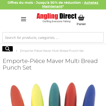
Offres du mois - Jusqu'à 50% de réduction -
Achetez
Maintenant
*
Mon panier
Panier
Rechercher
Rechercher
Accueil
Emporte-Pièce Maver Multi Bread Punch Set
Emporte-Pièce Maver Multi Bread
Punch Set
Skip
to
the
end
of
the
images