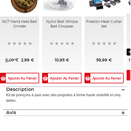
NGT Hand Held Bait
Nytro Bait Whizza
Preston Meat Cutter
Grinder
Bait Chopper
Set
6,00 €
2,99 €
10,95 €
59,99 €
1
Ajouter Au Panier
Ajouter Au Panier
Ajouter Au Panier
Description
Kit de poinçons à pain avec des poignées à forme haute visibilité et cinq
tailles.
Avis