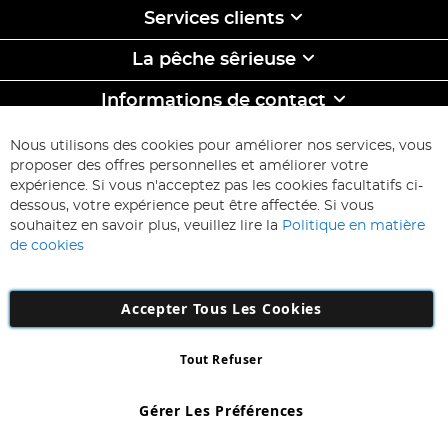
Services clients
La pêche sêrieuse
Informations de contact
ABONNEZ-VOUS & ECONOMISEZ
Nous utilisons des cookies pour améliorer nos services, vous
Inscription
proposer des offres personnelles et améliorer votre
à
expérience. Si vous n'acceptez pas les cookies facultatifs ci-
notre
Inscription
dessous, votre expérience peut être affectée. Si vous
lettre
souhaitez en savoir plus, veuillez lire la
Politique en matière
d’information
de cookies
:
Accepter Tous Les Cookies
Tout Refuser
Copyright 1997 - 2026
AD NL B.V
. Tous droits réservés.
AD NL B.V Dirk Hartogweg 14 DC1 Unit 5 5928LV Venlo, Company
Gérer Les Préférences
Number: 863029607
*Des exclusions s'appliquent. Sous réserve d'erreurs et d'omissions.