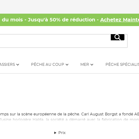
s du mois - Jusqu'à 50% de réduction -
Achetez Maint
Recherc
ASSIERS
PÊCHE AU COUP
MER
PÊCHE SPÉCIALI
emps sur la scène européenne de la pêche. Carl August Borgst a fondé AB U
à l'usine horlogère Halda, la société a démarré avec la fabrication de mo
our ce type d'équipement du fait de la Seconde Guerre mondiale, l'entre
mondiale est née et a rapidement acquis la réputation d'avoir la capacité
Prix