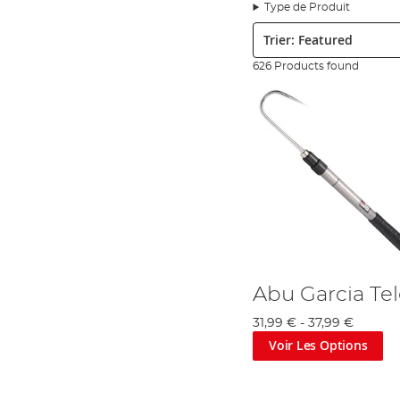
Type de Produit
En 1952, soit 10 ans après qu'ABU ait fabriqué son premier moul
Trier:
la pêche. C'est toujours l'un des moulinets de pêche le plus pré
Carbon Matrix Drag, qui représente le dispositif de dragage le pl
626 Products found
En 1977, le musée ABU a été inauguré à Svangta, en Suède, pour cé
un titre présenté à ces fabricants de marque qui dépassent consta
a donné son nom actuel à Abu Garcia.
Le lancement du moulinet Revo en 2006 a encore une fois changé l
fabriqué par Abu Garcia, et il continue à être un best-seller aup
fabriqués avec un alliage d'aluminium X-Craftic. Cet alliage offre 
Orra est né du Revo et utilise la même technologie, mais dans un
En 2013, Abu Garcia a publié un documentaire de 45 minutes intit
pêche et a donné à l'entreprise son nouveau slogan. Le document
êtes égaux. Il présente également des histoires avec Henning K
ABU, ce qui démontre sa loyauté et son dévouement à l'égard d
produits présentés par son équipe.
Abu Garcia Tel
La mission d'Abu Garcia est de créer le matériel de pêche le plus
une gamme impressionnante de leurres pour compléter sa gamme
31,99 €
-
37,99 €
Angling Direct : Serious about your fishing...
Voir Les Options