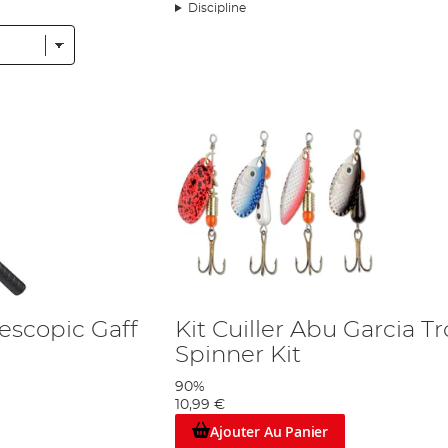
Discipline
inet de pêche, on assiste à la sortie du moulinet Ambassadeur. Ce moulinet
cis jamais fabriqué, et une version améliorée du moulinet est toujours en v
us durable sur le marché.
lébrer les années d'activité de cette société innovante. ABU a ensuite reçu
mment les attentes en termes de qualité et d'artisanat. En 1984, la société
e visage de la fabrication de moulinets tel que nous le connaissons. Ce mod
rès des milliers de pêcheurs dans le monde entier qui lui font confiance po
la meilleure résistance à la corrosion disponible sur le marché et est inégalé
e gamme élégante qui offre un excellent rapport qualité-prix.
ulé « Pour la vie : l'histoire d'Abu Garcia ». Ce documentaire relate l'his
aire commence par une idée puissante : ce qui rend la pêche spéciale, c'e
arlson, un employé d'Abu Garcia en 1940, au cours de leur dernière année 
e l'entreprise. Vous pouvez regarder l'intégralité du documentaire sur l
escopic Gaff
Kit Cuiller Abu Garcia T
 précis et le plus durable sur le marché, avec des moulinets tels que les m
 de cannes casting et de moulinets, Abu Garcia est gagnant à tous les c
Spinner Kit
90%
10,99 €
Ajouter Au Panier