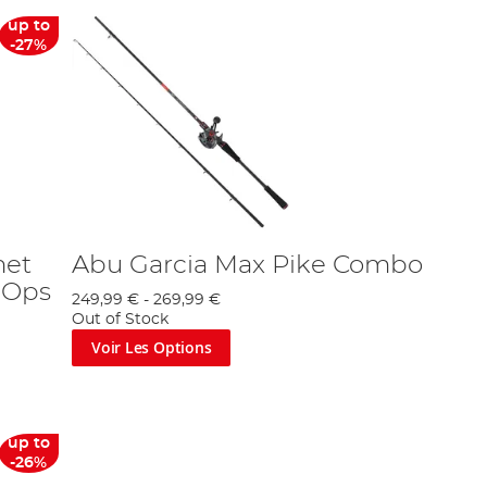
up to
-27%
net
Abu Garcia Max Pike Combo
 Ops
249,99 €
-
269,99 €
Out of Stock
Voir Les Options
up to
-26%