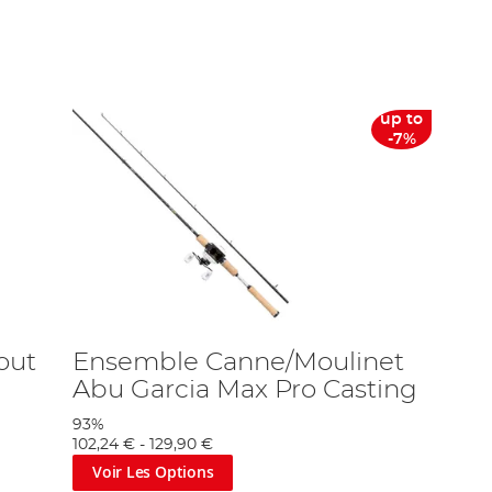
 allait contribué à établir fermement ABU au sein du secteur de
ente aujourd'hui. Le moulinet amélioré dispose de la technologie
 l'honneur d'être le « Fournisseur de la Cour Royale suédoise » -
 a fusionné avec la société de distribution américaine Garcia, et
up to
-7%
èle est le moulinet discret le plus fin et le plus rapide jamais
ur les aider à ramener leurs prises. Tous les moulinets Revo sont
 au sein de l'industrie de la fabrication de moulinets. Le moulinet
toire de l'une des marques la plus emblématique du secteur de la
st que vous soyez cadre ou éboueur, au bord de la rivière, vous
de production horlogère. Karlson est toujours bénévole au musée
a chaîne YouTube d'Abu Garcia, qui met également en avant des
rout
Ensemble Canne/Moulinet
odèles Ambassadeur, Revo, Black Max et Orra, et aujourd'hui, avec
oups.
Abu Garcia Max Pro Casting
93%
102,24 €
-
129,90 €
Voir Les Options