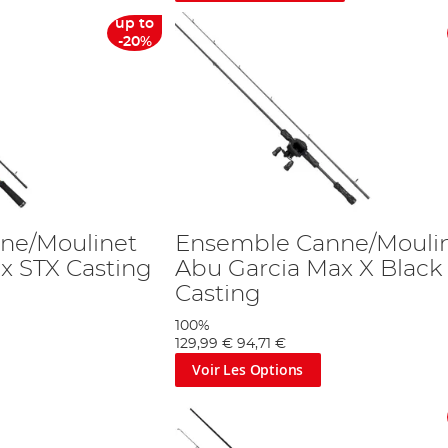
up to
-20%
ne/Moulinet
Ensemble Canne/Mouli
x STX Casting
Abu Garcia Max X Black
Casting
100%
129,99 €
94,71 €
Voir Les Options