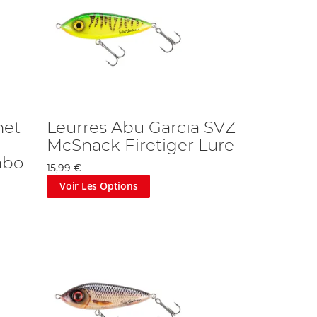
net
Leurres Abu Garcia SVZ
McSnack Firetiger Lure
mbo
15,99 €
Voir Les Options