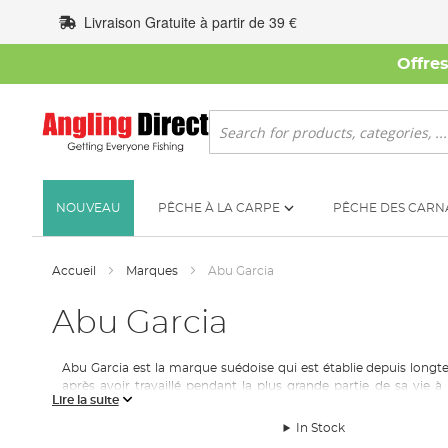
Allez
Livraison Gratuite à partir de 39 €
au
contenu
Offre
Rechercher
NOUVEAU
PÊCHE À LA CARPE
PÊCHE DES CARN
Accueil
Marques
Abu Garcia
Abu Garcia
Abu Garcia est la marque suédoise qui est établie depuis longt
après avoir travaillé pendant la plus grande partie de sa vie 
Lire la suite
Cependant, en raison d'une baisse importante de la demande p
matériel de pêche. Une société de matériel de pêche de classe 
In Stock
et la pêche des carnassiers.