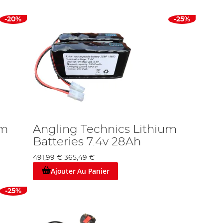
-20%
-25%
um
Angling Technics Lithium
Batteries 7.4v 28Ah
491,99 €
365,49 €
Ajouter Au Panier
-25%