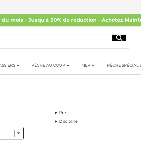
s du mois - Jusqu'à 50% de réduction -
Achetez Maint
Recherc
ASSIERS
PÊCHE AU COUP
MER
PÊCHE SPÉCIALI
Prix
Discipline