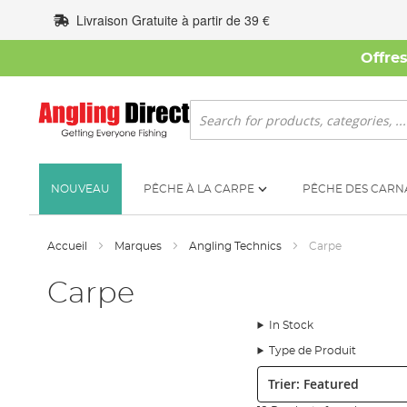
Allez
Livraison Gratuite à partir de 39 €
au
contenu
Offre
Rechercher
NOUVEAU
PÊCHE À LA CARPE
PÊCHE DES CARN
Accueil
Marques
Angling Technics
Carpe
Carpe
In Stock
Type de Produit
Trier: