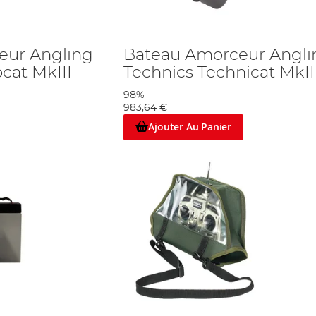
eur Angling
Bateau Amorceur Angli
cat MkIII
Technics Technicat MkII
98%
983,64 €
Ajouter Au Panier