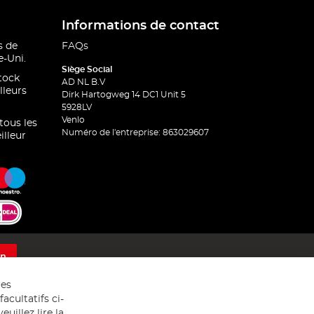
Informations de contact
s de
FAQs
-Uni.
Siège Social
stock
AD NL B.V
lleurs
Dirk Hartogweg 14 DC1 Unit 5
5928LV
Venlo
 tous les
Numéro de l'entreprise: 863029607
illeur
on
res
acultatifs ci-
uillez lire la