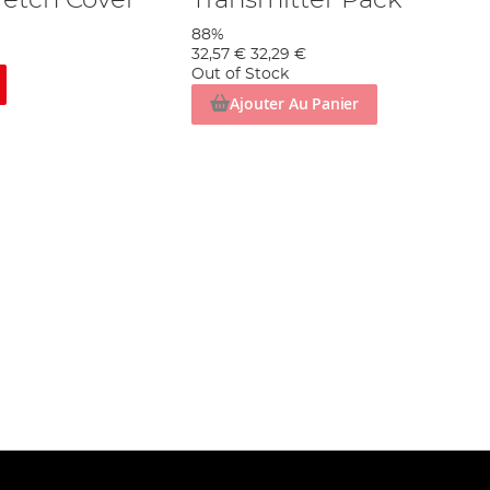
retch Cover
Transmitter Pack
88%
32,57 €
32,29 €
Out of Stock
Ajouter Au Panier