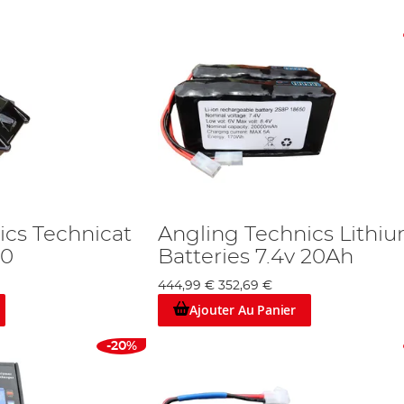
ics Technicat
Angling Technics Lithi
40
Batteries 7.4v 20Ah
444,99 €
352,69 €
Ajouter Au Panier
-20%