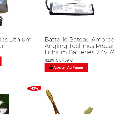
ics Lithium
Batterie Bateau Amorc
er
Angling Technics Proca
Lithium Batteries 7.4v 7
112,99 €
84,59 €
Ajouter Au Panier
-13%