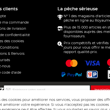
s clients
La pêche sêrieuse
pte
N° 1 des magasins d'article
pêche en ligne au Royaume
 de ma commande
Plus de 15 000 articles en 
ons de livraison
disponibles auprès des mei
de confidentialité
fournisseurs.
s des cookies
Prix compétitifs et vérifiés
Conditions
jours pour vous offrir le me
rapport qualité-prix.
ions & Renvois
urisés
z-nous
e code d'aide
Inscription
EZ
Inscripti
à
notre
s des cookies pour améliorer nos services, vous proposer des off
lettre
t améliorer votre expérience. Si vous n'acceptez pas les cookies f
d’information
 expérience peut être affectée. Si vous souhaitez en savoir plus, ve
: