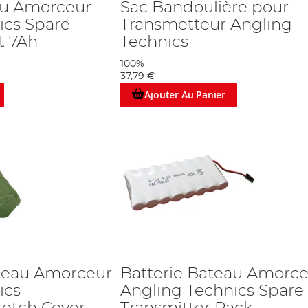
au Amorceur
Sac Bandoulière pour
ics Spare
Transmetteur Angling
t 7Ah
Technics
100%
37,79 €
Ajouter Au Panier
teau Amorceur
Batterie Bateau Amorc
ics
Angling Technics Spare