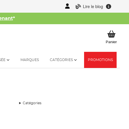
Lire le blog
enant
*
her
Mon p
Panier
SÉE
MARQUES
CATÉGORIES
PROMOTIONS
Catégories