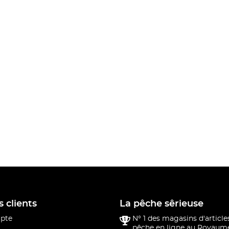
s clients
La pêche sêrieuse
pte
N° 1 des magasins d'article
pêche en ligne au Royaume