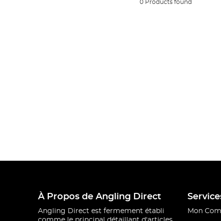
0 Products found
À Propos de Angling Direct
Service
Angling Direct est fermement établi
Mon Com
comme le principal détaillant d'articles