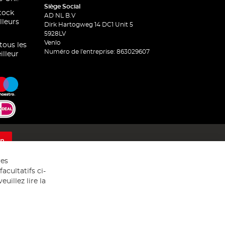
Siège Social
stock
AD NL B.V
lleurs
Dirk Hartogweg 14 DC1 Unit 5
5928LV
Venlo
 tous les
Numéro de l'entreprise: 863029607
illeur
on
res
acultatifs ci-
uillez lire la