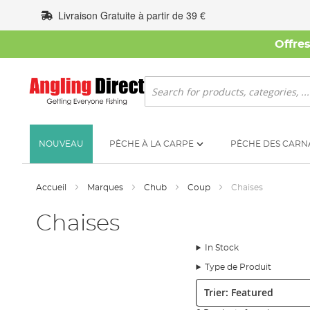
Allez
Livraison Gratuite à partir de 39 €
au
contenu
Offre
Rechercher
NOUVEAU
PÊCHE À LA CARPE
PÊCHE DES CARN
Accueil
Marques
Chub
Coup
Chaises
Chaises
In Stock
Type de Produit
Trier: