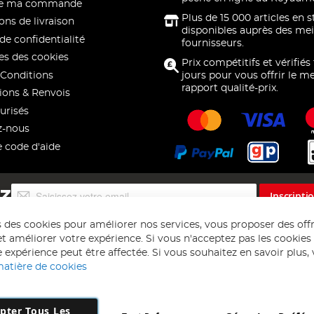
 de ma commande
Plus de 15 000 articles en 
ons de livraison
disponibles auprès des mei
de confidentialité
fournisseurs.
s des cookies
Prix compétitifs et vérifiés
Conditions
jours pour vous offrir le me
rapport qualité-prix.
ions & Renvois
urisés
z-nous
e code d'aide
Inscription
EZ
Inscripti
à
notre
s des cookies pour améliorer nos services, vous proposer des off
lettre
t améliorer votre expérience. Si vous n'acceptez pas les cookies f
d’information
 expérience peut être affectée. Si vous souhaitez en savoir plus, ve
:
matière de cookies
pter Tous Les