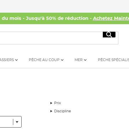
s du mois - Jusqu'à 50% de réduction -
Achetez Maint
Recherc
ASSIERS
PÊCHE AU COUP
MER
PÊCHE SPÉCIALI
Prix
Discipline