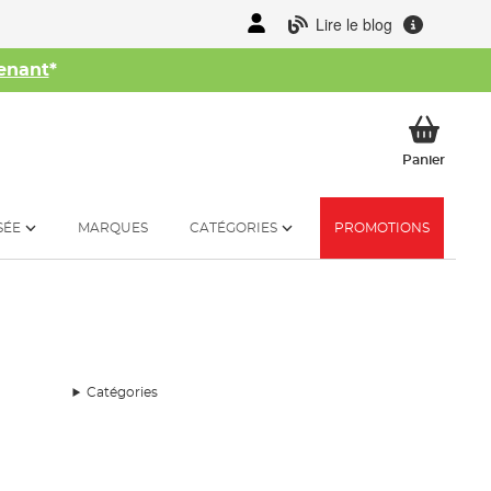
Lire le blog
enant
*
her
Mon p
Panier
SÉE
MARQUES
CATÉGORIES
PROMOTIONS
Catégories