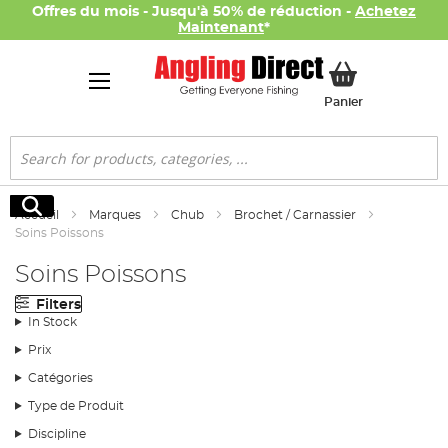
Offres du mois - Jusqu'à 50% de réduction -
Achetez
Maintenant
*
Mon panier
Panier
Rechercher
Rechercher
Accueil
Marques
Chub
Brochet / Carnassier
Soins Poissons
Soins Poissons
Filters
In Stock
Prix
Catégories
Type de Produit
Discipline