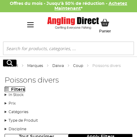
Offres du mois - Jusqu'à 50% de réduction -
Achetez
Maintenant
*
Mon panier
Panier
Rechercher
Rechercher
Accueil
Marques
Daiwa
Coup
Poissons divers
Poissons divers
Filters
In Stock
Prix
Catégories
Type de Produit
Discipline
Tout Supprimer
Apply Filters