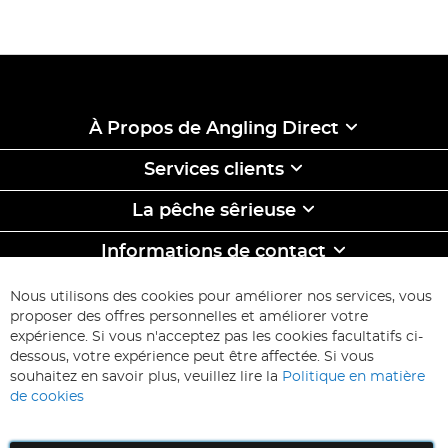
À Propos de Angling Direct
Services clients
La pêche sêrieuse
Informations de contact
ABONNEZ-VOUS & ECONOMISEZ
Nous utilisons des cookies pour améliorer nos services, vous
Inscription
proposer des offres personnelles et améliorer votre
à
expérience. Si vous n'acceptez pas les cookies facultatifs ci-
notre
Inscription
dessous, votre expérience peut être affectée. Si vous
lettre
souhaitez en savoir plus, veuillez lire la
Politique en matière
d’information
de cookies
: