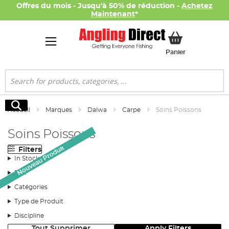
Offres du mois - Jusqu'à 50% de réduction -
Achetez
Maintenant
*
Mon panier
Panier
Rechercher
Rechercher
Accueil
Marques
Daiwa
Carpe
Soins Poissons
Soins Poissons
Nouveau Produit
Filters
In Stock
Prix
Catégories
Type de Produit
Discipline
Tout Supprimer
Apply Filters