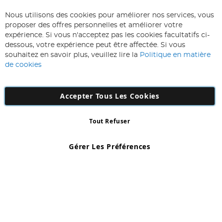
ABONNEZ-VOUS & ECONOMISEZ
Nous utilisons des cookies pour améliorer nos services, vous
Inscription
proposer des offres personnelles et améliorer votre
à
expérience. Si vous n'acceptez pas les cookies facultatifs ci-
notre
Inscription
dessous, votre expérience peut être affectée. Si vous
lettre
souhaitez en savoir plus, veuillez lire la
Politique en matière
d’information
de cookies
:
Accepter Tous Les Cookies
Tout Refuser
Copyright 1997 - 2026
AD NL B.V
. Tous droits réservés.
AD NL B.V Dirk Hartogweg 14 DC1 Unit 5 5928LV Venlo, Company
Gérer Les Préférences
Number: 863029607
*Des exclusions s'appliquent. Sous réserve d'erreurs et d'omissions.