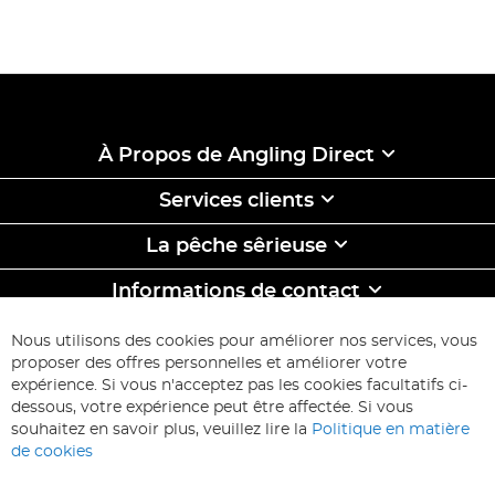
À Propos de Angling Direct
Services clients
La pêche sêrieuse
Informations de contact
ABONNEZ-VOUS & ECONOMISEZ
Nous utilisons des cookies pour améliorer nos services, vous
Inscription
proposer des offres personnelles et améliorer votre
à
expérience. Si vous n'acceptez pas les cookies facultatifs ci-
notre
Inscription
dessous, votre expérience peut être affectée. Si vous
lettre
souhaitez en savoir plus, veuillez lire la
Politique en matière
d’information
de cookies
: