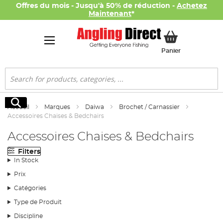
Offres du mois - Jusqu'à 50% de réduction -
Achetez
Maintenant
*
Mon panier
Panier
Rechercher
Rechercher
Accueil
Marques
Daiwa
Brochet / Carnassier
Accessoires Chaises & Bedchairs
Accessoires Chaises & Bedchairs
Filters
In Stock
Prix
Catégories
Type de Produit
Discipline