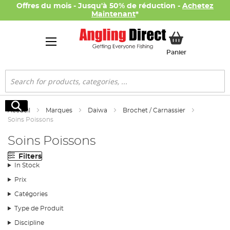
Offres du mois - Jusqu'à 50% de réduction -
Achetez
Maintenant
*
Mon panier
Panier
Rechercher
Rechercher
Accueil
Marques
Daiwa
Brochet / Carnassier
Soins Poissons
Soins Poissons
Filters
In Stock
Prix
Catégories
Type de Produit
Discipline