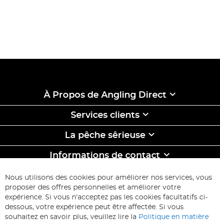
À Propos de Angling Direct
Services clients
La pêche sêrieuse
Informations de contact
ABONNEZ-VOUS & ECONOMISEZ
Nous utilisons des cookies pour améliorer nos services, vous
Inscription
proposer des offres personnelles et améliorer votre
à
expérience. Si vous n'acceptez pas les cookies facultatifs ci-
notre
Inscription
dessous, votre expérience peut être affectée. Si vous
lettre
souhaitez en savoir plus, veuillez lire la
Politique en matière