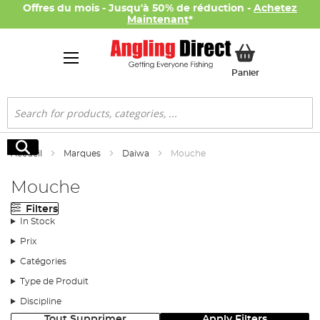
Offres du mois - Jusqu'à 50% de réduction -
Achetez
Maintenant
*
Mon panier
Panier
Rechercher
Rechercher
Accueil
Marques
Daiwa
Mouche
Mouche
Filters
In Stock
Prix
Catégories
Type de Produit
Discipline
Tout Supprimer
Apply Filters