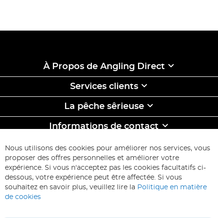
À Propos de Angling Direct
Services clients
La pêche sêrieuse
Informations de contact
ABONNEZ-VOUS & ECONOMISEZ
Nous utilisons des cookies pour améliorer nos services, vous
Inscription
proposer des offres personnelles et améliorer votre
à
expérience. Si vous n'acceptez pas les cookies facultatifs ci-
notre
Inscription
dessous, votre expérience peut être affectée. Si vous
lettre
souhaitez en savoir plus, veuillez lire la
Politique en matière
d’information
de cookies
: