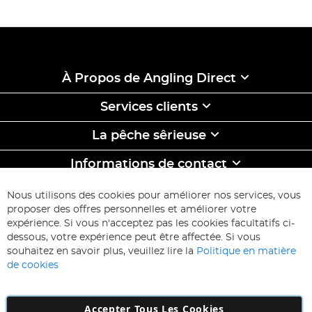
À Propos de Angling Direct
Services clients
La pêche sêrieuse
Informations de contact
ABONNEZ-VOUS & ECONOMISEZ
Nous utilisons des cookies pour améliorer nos services, vous
Inscription
proposer des offres personnelles et améliorer votre
à
expérience. Si vous n'acceptez pas les cookies facultatifs ci-
notre
Inscription
dessous, votre expérience peut être affectée. Si vous
lettre
souhaitez en savoir plus, veuillez lire la
Politique en matière
d’information
de cookies
:
Accepter Tous Les Cookies