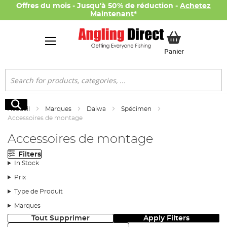
Offres du mois - Jusqu'à 50% de réduction -
Achetez
Maintenant
*
Mon panier
Panier
Rechercher
Rechercher
Accueil
Marques
Daiwa
Spécimen
Accessoires de montage
Accessoires de montage
Filters
In Stock
Prix
Type de Produit
Marques
Tout Supprimer
Apply Filters
Trier: