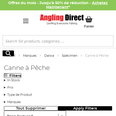
Offres du mois - Jusqu'à 50% de réduction -
Achetez
Maintenant
*
Mon panier
Panier
Rechercher
Rechercher
Accueil
Marques
Daiwa
Spécimen
Canne à Pêche
Canne à Pêche
Filters
In Stock
Prix
Type de Produit
Marques
Tout Supprimer
Apply Filters
Trier: