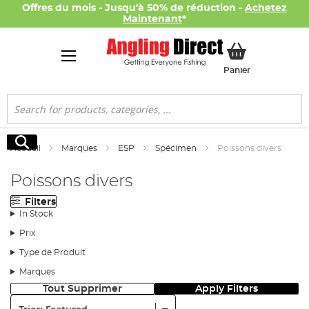
Offres du mois - Jusqu'à 50% de réduction -
Achetez
Maintenant
*
Mon panier
Panier
Rechercher
Rechercher
Accueil
Marques
ESP
Spécimen
Poissons divers
Poissons divers
Filters
In Stock
Prix
Type de Produit
Marques
Tout Supprimer
Apply Filters
Trier: