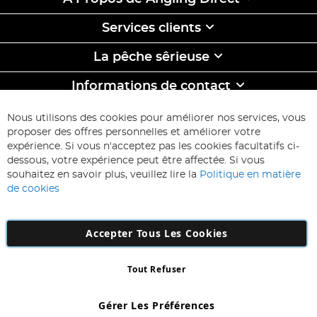
Services clients
La pêche sêrieuse
Informations de contact
ABONNEZ-VOUS & ECONOMISEZ
Nous utilisons des cookies pour améliorer nos services, vous
Inscription
proposer des offres personnelles et améliorer votre
à
expérience. Si vous n'acceptez pas les cookies facultatifs ci-
notre
Inscription
dessous, votre expérience peut être affectée. Si vous
lettre
souhaitez en savoir plus, veuillez lire la
Politique en matière
d’information
de cookies
:
Accepter Tous Les Cookies
Tout Refuser
Copyright 1997 - 2026
AD NL B.V
. Tous droits réservés.
AD NL B.V Dirk Hartogweg 14 DC1 Unit 5 5928LV Venlo, Company
Gérer Les Préférences
Number: 863029607