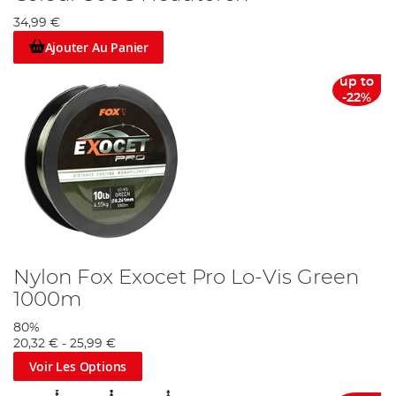
34,99 €
Ajouter Au Panier
up to
-22%
Nylon Fox Exocet Pro Lo-Vis Green
1000m
80%
20,32 €
-
25,99 €
Voir Les Options