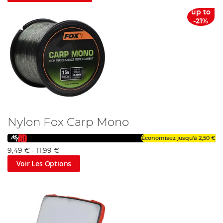
up to
-21%
Nylon Fox Carp Mono
Économisez jusqu'à
2,50 €
9,49 €
-
11,99 €
Voir Les Options