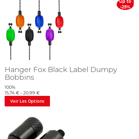
up to
-25%
Hanger Fox Black Label Dumpy
Bobbins
100%
15,74 €
-
20,99 €
Voir Les Options