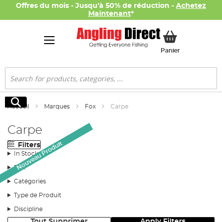
Offres du mois - Jusqu'à 50% de réduction -
Achetez
Maintenant
*
Mon panier
Panier
Rechercher
Rechercher
Accueil
Marques
Fox
Carpe
Carpe
Nouveau Produit
Filters
In Stock
Prix
Catégories
Type de Produit
Discipline
Tout Supprimer
Apply Filters