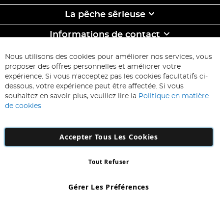
La pêche sêrieuse
Informations de contact
ABONNEZ-VOUS & ECONOMISEZ
Nous utilisons des cookies pour améliorer nos services, vous
Inscription
proposer des offres personnelles et améliorer votre
à
expérience. Si vous n'acceptez pas les cookies facultatifs ci-
notre
Inscription
dessous, votre expérience peut être affectée. Si vous
lettre
souhaitez en savoir plus, veuillez lire la
Politique en matière
d’information
de cookies
:
Accepter Tous Les Cookies
Tout Refuser
Copyright 1997 - 2026
AD NL B.V
. Tous droits réservés.
AD NL B.V Dirk Hartogweg 14 DC1 Unit 5 5928LV Venlo, Company
Gérer Les Préférences
Number: 863029607
*Des exclusions s'appliquent. Sous réserve d'erreurs et d'omissions.