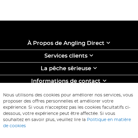
À Propos de Angling Direct
Services clients
La pêche sêrieuse
Informations de contact
ABONNEZ-VOUS & ECONOMISEZ
Nous utilisons des cookies pour améliorer nos services, vous
Inscription
proposer des offres personnelles et améliorer votre
à
expérience. Si vous n'acceptez pas les cookies facultatifs ci-
notre
Inscription
dessous, votre expérience peut être affectée. Si vous
lettre
souhaitez en savoir plus, veuillez lire la
Politique en matière
d’information
de cookies
: