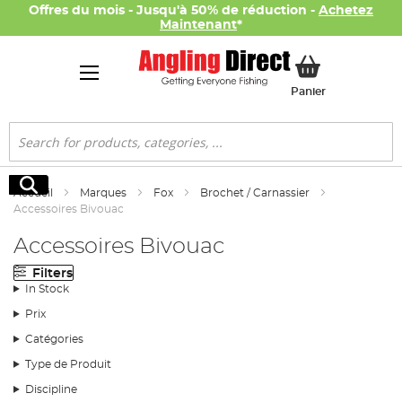
Offres du mois - Jusqu'à 50% de réduction -
Achetez
Maintenant
*
Mon panier
Panier
Rechercher
Rechercher
Accueil
Marques
Fox
Brochet / Carnassier
Accessoires Bivouac
Accessoires Bivouac
Filters
In Stock
Prix
Catégories
Type de Produit
Discipline