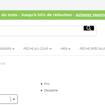
s du mois - Jusqu'à 50% de réduction -
Achetez Maint
Recherc
ASSIERS
PÊCHE AU COUP
MER
PÊCHE SPÉCIALI
Pods
Prix
Discipline