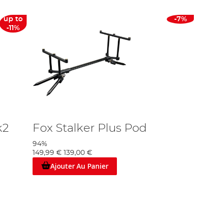
up to
-7%
-11%
k2
Fox Stalker Plus Pod
94%
149,99 €
139,00 €
Ajouter Au Panier