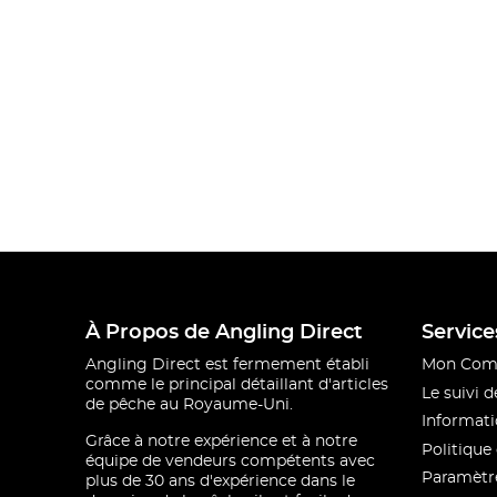
À Propos de Angling Direct
Service
Angling Direct est fermement établi
Mon Com
comme le principal détaillant d'articles
Le suivi
de pêche au Royaume-Uni.
Informati
Grâce à notre expérience et à notre
Politique 
équipe de vendeurs compétents avec
Paramètre
plus de 30 ans d'expérience dans le