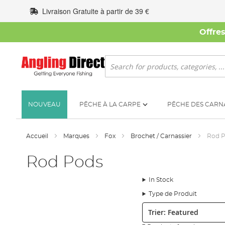
Allez
Livraison Gratuite à partir de 39 €
au
contenu
Offre
Rechercher
NOUVEAU
PÊCHE À LA CARPE
PÊCHE DES CARN
Accueil
Marques
Fox
Brochet / Carnassier
Rod 
Rod Pods
In Stock
Type de Produit
Trier: