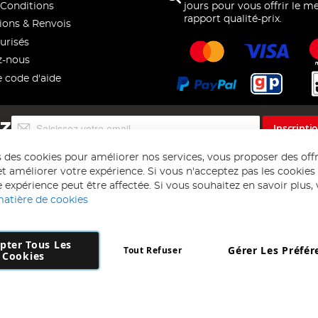
Conditions
jours pour vous offrir le me
rapport qualité-prix.
ions & Renvois
urisés
z-nous
e code d'aide
Inscription
EZ
Inscripti
à
notre
s des cookies pour améliorer nos services, vous proposer des off
lettre
t améliorer votre expérience. Si vous n'acceptez pas les cookies f
d’information
 expérience peut être affectée. Si vous souhaitez en savoir plus, ve
:
matière de cookies
pter Tous Les
Gérer Les Préfér
Tout Refuser
Copyright 1997 - 2026
AD NL B.V
. Tous droits réservés.
Cookies
 B.V Dirk Hartogweg 14 DC1 Unit 5 5928LV Venlo, Company Number: 863
*Des exclusions s'appliquent. Sous réserve d'erreurs et d'omissions.