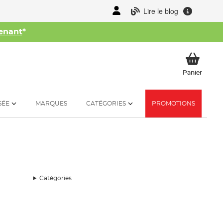
Lire le blog
enant
*
her
Mon p
Panier
SÉE
MARQUES
CATÉGORIES
PROMOTIONS
Catégories