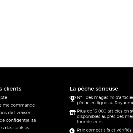
s clients
La pêche sêrieuse
pte
N° 1 des magasins d'article
pêche en ligne au Royaume
 de ma commande
Plus de 15 000 articles en 
ons de livraison
disponibles auprès des mei
de confidentialité
fournisseurs.
s des cookies
Prix compétitifs et vérifiés