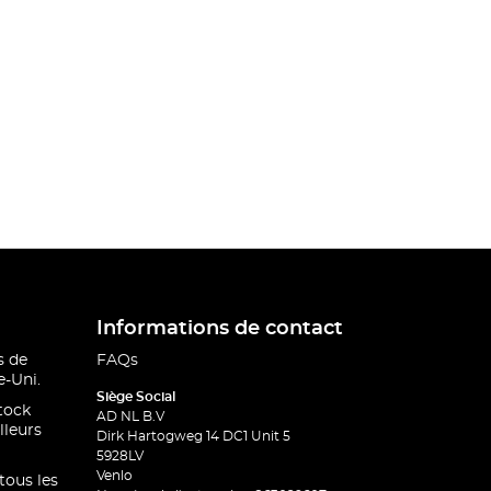
Informations de contact
s de
FAQs
-Uni.
Siège Social
stock
AD NL B.V
lleurs
Dirk Hartogweg 14 DC1 Unit 5
5928LV
Venlo
 tous les