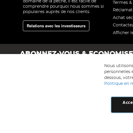
domaine de la pêche, il est facile de
Termes & 
comprendre pourquoi nous sommes si
Réclamat
populaires auprès de nos clients.
Achat séc
Relations avec les investisseurs
Contacte
Afficher l
ABONNEZ-VOUS & ECONOMIS
Nous utilison
personnelles e
dessous, votre
Politique en 
Acce
AD NL