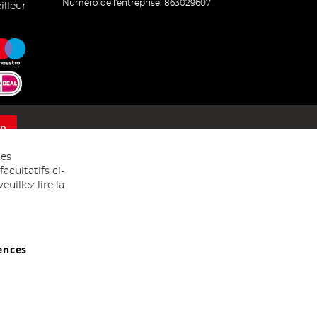
Numéro de l'entreprise: 863029607
illeur
on
res
acultatifs ci-
uillez lire la
ences
029607