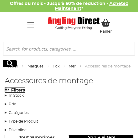
Offres du mois - Jusqu'à 50% de réduction -
Achetez
Maintenant
*
Mon panier
Panier
Rechercher
Rechercher
Accueil
Marques
Fox
Mer
Accessoires de montage
Accessoires de montage
Filters
In Stock
Prix
Catégories
Type de Produit
Discipline
Tout Supprimer
Apply Filters