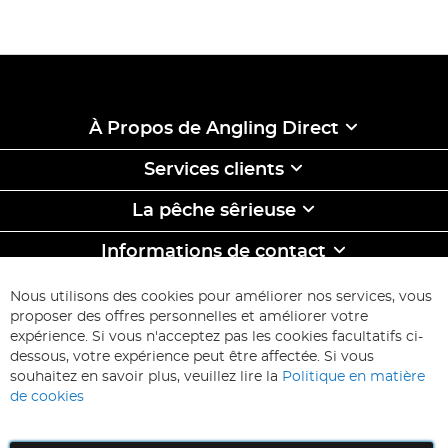
À Propos de Angling Direct
Services clients
La pêche sêrieuse
Informations de contact
ABONNEZ-VOUS & ECONOMISEZ
Nous utilisons des cookies pour améliorer nos services, vous
Inscription
proposer des offres personnelles et améliorer votre
à
expérience. Si vous n'acceptez pas les cookies facultatifs ci-
notre
Inscription
dessous, votre expérience peut être affectée. Si vous
lettre
souhaitez en savoir plus, veuillez lire la
Politique en matière
d’information
de cookies
: