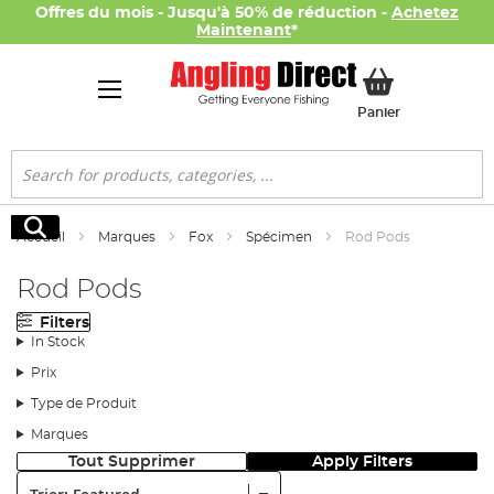
Offres du mois - Jusqu'à 50% de réduction -
Achetez
Maintenant
*
Mon panier
Panier
Rechercher
Rechercher
Accueil
Marques
Fox
Spécimen
Rod Pods
Rod Pods
Filters
In Stock
Prix
Type de Produit
Marques
Tout Supprimer
Apply Filters
Trier: