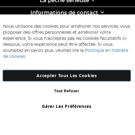
La pêche sêrieuse
Informations de contact
ABONNEZ-VOUS & ECONOMISEZ
Nous utilisons des cookies pour améliorer nos services, vous
Inscription
proposer des offres personnelles et améliorer votre
à
expérience. Si vous n'acceptez pas les cookies facultatifs ci-
notre
Inscription
dessous, votre expérience peut être affectée. Si vous
lettre
souhaitez en savoir plus, veuillez lire la
Politique en matière
d’information
de cookies
:
Accepter Tous Les Cookies
Tout Refuser
Copyright 1997 - 2026
AD NL B.V
. Tous droits réservés.
AD NL B.V Dirk Hartogweg 14 DC1 Unit 5 5928LV Venlo, Company
Gérer Les Préférences
Number: 863029607
*Des exclusions s'appliquent. Sous réserve d'erreurs et d'omissions.