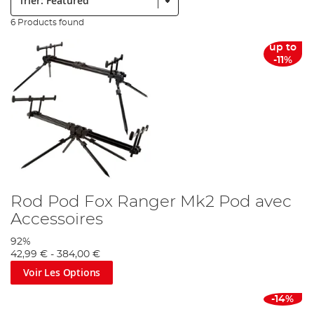
6 Products found
up to
-11%
Rod Pod Fox Ranger Mk2 Pod avec
Accessoires
92%
42,99 €
-
384,00 €
Voir Les Options
-14%