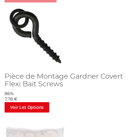
quel que soit l'endroit où vous pêchez dans le monde, un produit
Gardner vous donnera un rendement maximal. Parmi les amis de
Gardner figurent certains des pêcheurs de carpes les plus
prolifiques du Royaume-Uni, qui sont toujours prêts à aider
Gardner à n'importe quel stade de son processus intensif de
développement de produits.
Angling Direct : Serious about your fishing…
Pièce de Montage Gardner Covert
Flexi Bait Screws
86%
7,78 €
Voir Les Options