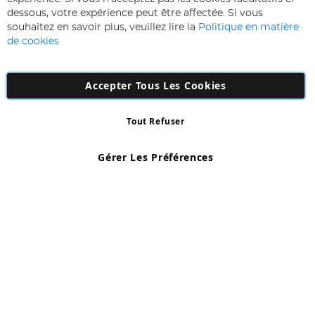
notre
Inscription
dessous, votre expérience peut être affectée. Si vous
lettre
souhaitez en savoir plus, veuillez lire la
Politique en matière
d’information
de cookies
:
Accepter Tous Les Cookies
Tout Refuser
Copyright 1997 - 2026
AD NL B.V
. Tous droits réservés.
AD NL B.V Dirk Hartogweg 14 DC1 Unit 5 5928LV Venlo, Company
Gérer Les Préférences
Number: 863029607
*Des exclusions s'appliquent. Sous réserve d'erreurs et d'omissions.