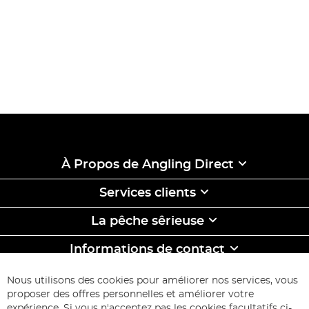
À Propos de Angling Direct
Services clients
La pêche sêrieuse
Informations de contact
ABONNEZ-VOUS & ECONOMISEZ
Nous utilisons des cookies pour améliorer nos services, vous
Inscription
proposer des offres personnelles et améliorer votre
à
expérience. Si vous n'acceptez pas les cookies facultatifs ci-