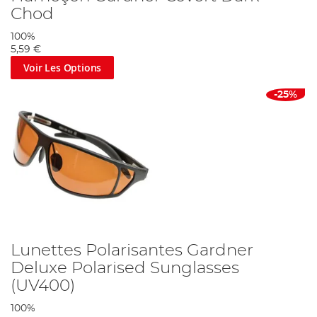
Chod
100%
5,59 €
Voir Les Options
-25%
Lunettes Polarisantes Gardner
Deluxe Polarised Sunglasses
(UV400)
100%