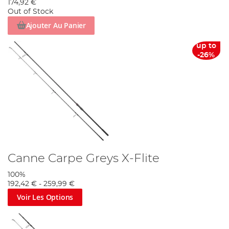
174,92 €
Out of Stock
Ajouter Au Panier
up to
-26%
Canne Carpe Greys X-Flite
100%
192,42 €
-
259,99 €
Voir Les Options