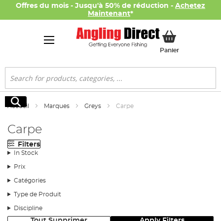
Offres du mois - Jusqu'à 50% de réduction -
Achetez
Maintenant
*
Mon panier
Panier
Rechercher
Rechercher
Accueil
Marques
Greys
Carpe
Carpe
Filters
In Stock
Prix
Catégories
Type de Produit
Discipline
Tout Supprimer
Apply Filters