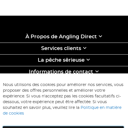
À Propos de Angling Direct
Services clients
La pêche sêrieuse
Informations de contact
ABONNEZ-VOUS & ECONOMISEZ
Nous utilisons des cookies pour améliorer nos services, vous
Inscription
proposer des offres personnelles et améliorer votre
à
expérience. Si vous n'acceptez pas les cookies facultatifs ci-
notre
Inscription
dessous, votre expérience peut être affectée. Si vous
lettre
souhaitez en savoir plus, veuillez lire la
Politique en matière
d’information
de cookies
: