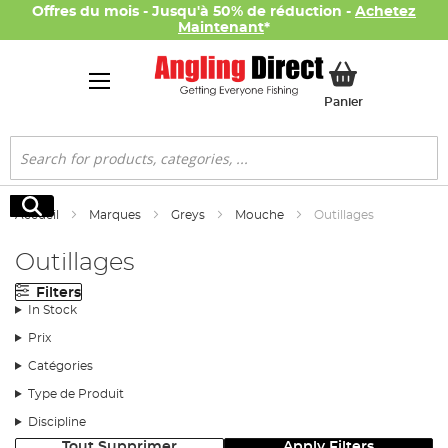
Offres du mois - Jusqu'à 50% de réduction -
Achetez
Maintenant
*
Mon panier
Panier
Rechercher
Rechercher
Accueil
Marques
Greys
Mouche
Outillages
Outillages
Filters
In Stock
Prix
Catégories
Type de Produit
Discipline
Tout Supprimer
Apply Filters