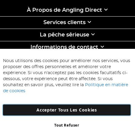
À Propos de Angling Direct
Services clients
La pêche sêrieuse
Informations de contact
ABONNEZ-VOUS & ECONOMISEZ
Nous utilisons des cookies pour améliorer nos services, vous
Inscription
proposer des offres personnelles et améliorer votre
à
expérience. Si vous n'acceptez pas les cookies facultatifs ci-
notre
Inscription
dessous, votre expérience peut être affectée. Si vous
lettre
souhaitez en savoir plus, veuillez lire la
Politique en matière
d’information
de cookies
:
Accepter Tous Les Cookies
Tout Refuser
Copyright 1997 - 2026
AD NL B.V
. Tous droits réservés.