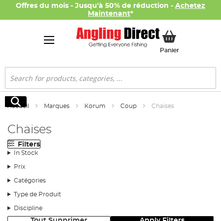
Offres du mois - Jusqu'à 50% de réduction -
Achetez
Maintenant
*
Mon panier
Panier
Rechercher
Rechercher
Accueil
Marques
Korum
Coup
Chaises
Chaises
Filters
In Stock
Prix
Catégories
Type de Produit
Discipline
Tout Supprimer
Apply Filters