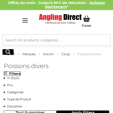
Offres du mois - Jusqu'à 50% de réduction -
Achetez
Maintenant
*
Mon panier
Panier
Rechercher
Rechercher
Accueil
Marques
Korum
Coup
Poissons divers
Poissons divers
Filters
In Stock
Prix
Catégories
Type de Produit
Discipline
Tout Supprimer
Apply Filters