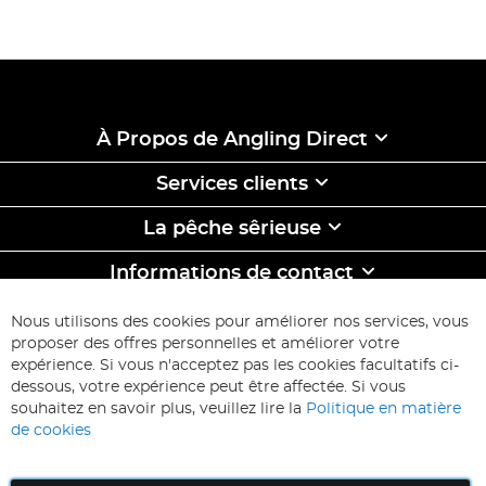
À Propos de Angling Direct
Services clients
La pêche sêrieuse
Informations de contact
ABONNEZ-VOUS & ECONOMISEZ
Nous utilisons des cookies pour améliorer nos services, vous
Inscription
proposer des offres personnelles et améliorer votre
à
expérience. Si vous n'acceptez pas les cookies facultatifs ci-
notre
Inscription
dessous, votre expérience peut être affectée. Si vous
lettre
souhaitez en savoir plus, veuillez lire la
Politique en matière
d’information
de cookies
: