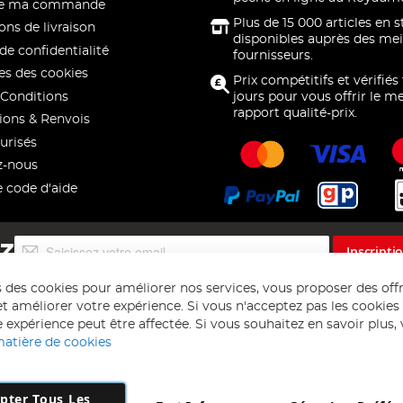
 de ma commande
Plus de 15 000 articles en 
ons de livraison
disponibles auprès des mei
de confidentialité
fournisseurs.
s des cookies
Prix compétitifs et vérifiés
Conditions
jours pour vous offrir le me
rapport qualité-prix.
ions & Renvois
urisés
z-nous
e code d'aide
Inscription
EZ
Inscripti
à
notre
s des cookies pour améliorer nos services, vous proposer des off
lettre
t améliorer votre expérience. Si vous n'acceptez pas les cookies f
d’information
 expérience peut être affectée. Si vous souhaitez en savoir plus, ve
:
matière de cookies
pter Tous Les