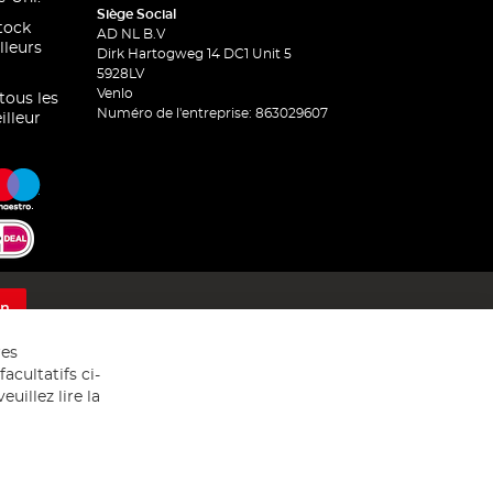
Siège Social
stock
AD NL B.V
lleurs
Dirk Hartogweg 14 DC1 Unit 5
5928LV
Venlo
 tous les
Numéro de l'entreprise: 863029607
illeur
on
res
acultatifs ci-
uillez lire la