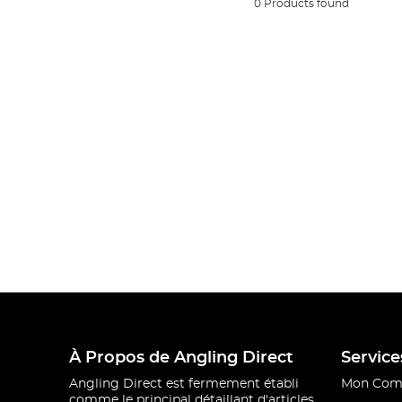
0 Products found
À Propos de Angling Direct
Service
Angling Direct est fermement établi
Mon Com
comme le principal détaillant d'articles