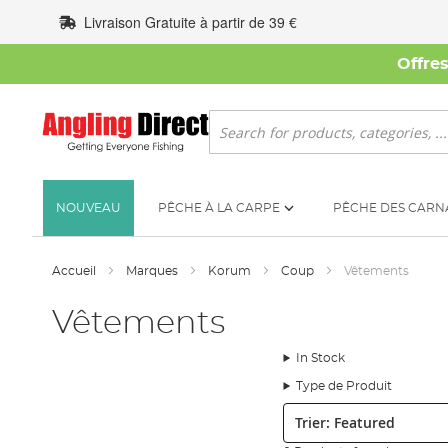
Allez
Livraison Gratuite à partir de 39 €
au
contenu
Offre
Rechercher
NOUVEAU
PÊCHE À LA CARPE
PÊCHE DES CARN
Accueil
Marques
Korum
Coup
Vêtements
Vêtements
In Stock
Type de Produit
Trier: