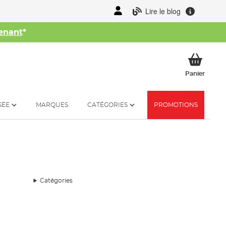
Lire le blog
enant
*
her
Mon p
Panier
SÉE
MARQUES
CATÉGORIES
PROMOTIONS
Catégories