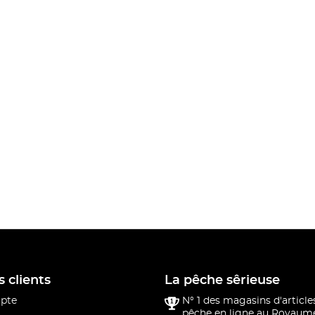
s clients
La pêche sêrieuse
pte
N° 1 des magasins d'article
pêche en ligne au Royaume