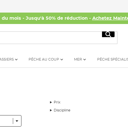
s du mois - Jusqu'à 50% de réduction -
Achetez Maint
Recherc
ASSIERS
PÊCHE AU COUP
MER
PÊCHE SPÉCIALI
Prix
Discipline