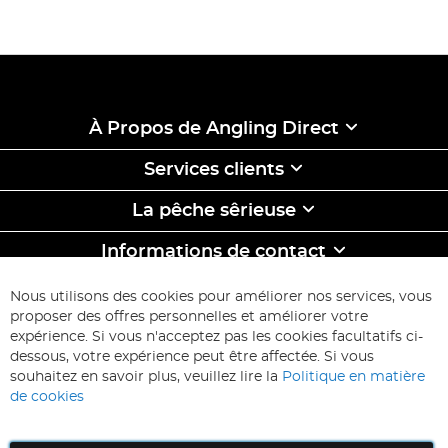
À Propos de Angling Direct
Services clients
La pêche sêrieuse
Informations de contact
ABONNEZ-VOUS & ECONOMISEZ
Nous utilisons des cookies pour améliorer nos services, vous
Inscription
proposer des offres personnelles et améliorer votre
à
expérience. Si vous n'acceptez pas les cookies facultatifs ci-
notre
Inscription
dessous, votre expérience peut être affectée. Si vous
lettre
souhaitez en savoir plus, veuillez lire la
Politique en matière
d’information
de cookies
: