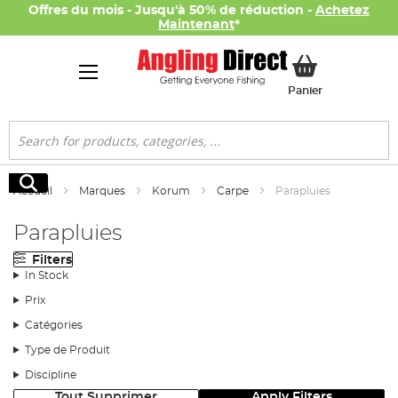
Offres du mois - Jusqu'à 50% de réduction -
Achetez
Maintenant
*
Mon panier
Panier
Rechercher
Rechercher
Accueil
Marques
Korum
Carpe
Parapluies
Parapluies
Filters
In Stock
Prix
Catégories
Type de Produit
Discipline
Tout Supprimer
Apply Filters