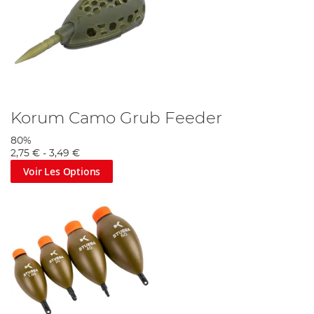
Korum Camo Grub Feeder
80%
2,75 €
-
3,49 €
Voir Les Options