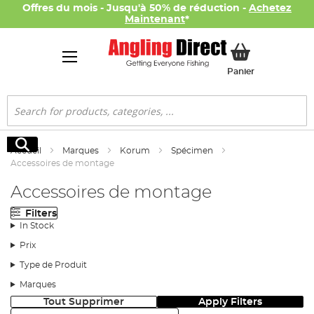
Offres du mois - Jusqu'à 50% de réduction -
Achetez
Maintenant
*
Mon panier
Panier
Rechercher
Rechercher
Accueil
Marques
Korum
Spécimen
Accessoires de montage
Accessoires de montage
Filters
In Stock
Prix
Type de Produit
Marques
Tout Supprimer
Apply Filters
Trier: