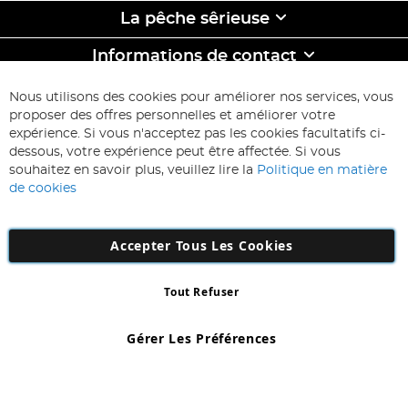
La pêche sêrieuse
Informations de contact
ABONNEZ-VOUS & ECONOMISEZ
Nous utilisons des cookies pour améliorer nos services, vous
Inscription
proposer des offres personnelles et améliorer votre
à
expérience. Si vous n'acceptez pas les cookies facultatifs ci-
notre
Inscription
dessous, votre expérience peut être affectée. Si vous
lettre
souhaitez en savoir plus, veuillez lire la
Politique en matière
d’information
de cookies
:
Accepter Tous Les Cookies
Tout Refuser
Copyright 1997 - 2026
AD NL B.V
. Tous droits réservés.
AD NL B.V Dirk Hartogweg 14 DC1 Unit 5 5928LV Venlo, Company
Gérer Les Préférences
Number: 863029607
*Des exclusions s'appliquent. Sous réserve d'erreurs et d'omissions.