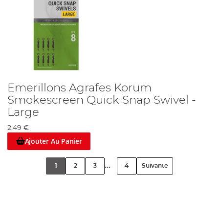
Emerillons Agrafes Korum
Smokescreen Quick Snap Swivel -
Large
2,49 €
Ajouter Au Panier
...
1
2
3
4
Suivante