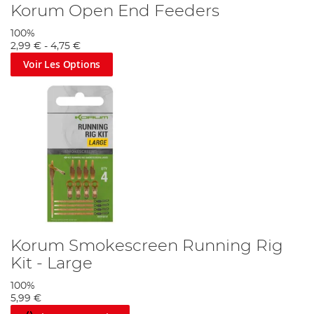
Korum Open End Feeders
100%
2,99 €
-
4,75 €
Voir Les Options
Korum Smokescreen Running Rig
Kit - Large
100%
5,99 €