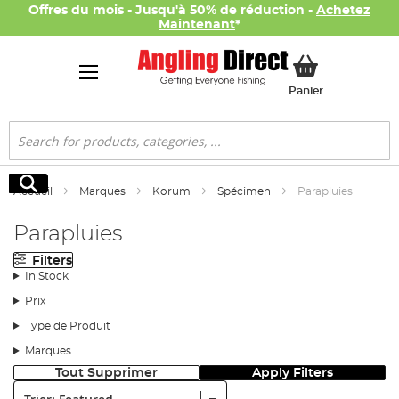
Offres du mois - Jusqu'à 50% de réduction -
Achetez
Maintenant
*
Mon panier
Panier
Rechercher
Rechercher
Accueil
Marques
Korum
Spécimen
Parapluies
Parapluies
Filters
In Stock
Prix
Type de Produit
Marques
Tout Supprimer
Apply Filters
Trier: