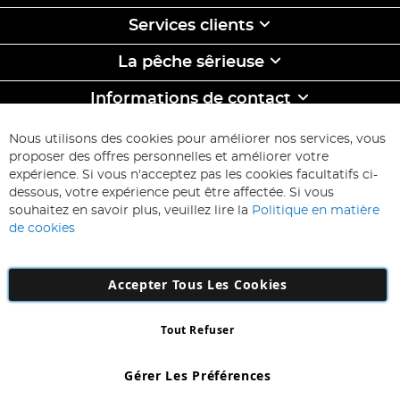
Services clients
La pêche sêrieuse
Informations de contact
ABONNEZ-VOUS & ECONOMISEZ
Nous utilisons des cookies pour améliorer nos services, vous
Inscription
proposer des offres personnelles et améliorer votre
à
expérience. Si vous n'acceptez pas les cookies facultatifs ci-
notre
Inscription
dessous, votre expérience peut être affectée. Si vous
lettre
souhaitez en savoir plus, veuillez lire la
Politique en matière
d’information
de cookies
:
Accepter Tous Les Cookies
Tout Refuser
Copyright 1997 - 2026
AD NL B.V
. Tous droits réservés.
AD NL B.V Dirk Hartogweg 14 DC1 Unit 5 5928LV Venlo, Company
Gérer Les Préférences
Number: 863029607
*Des exclusions s'appliquent. Sous réserve d'erreurs et d'omissions.