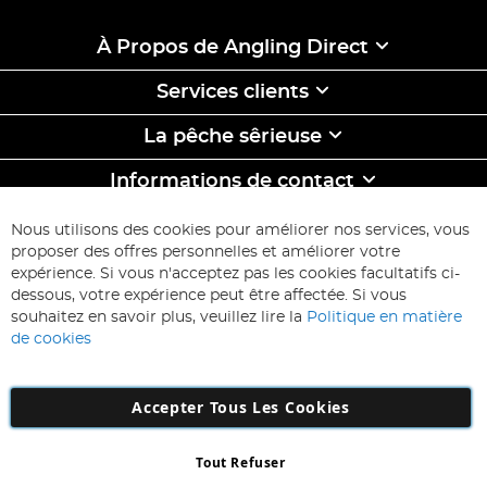
À Propos de Angling Direct
Services clients
La pêche sêrieuse
Informations de contact
ABONNEZ-VOUS & ECONOMISEZ
Nous utilisons des cookies pour améliorer nos services, vous
Inscription
proposer des offres personnelles et améliorer votre
à
expérience. Si vous n'acceptez pas les cookies facultatifs ci-
notre
Inscription
dessous, votre expérience peut être affectée. Si vous
lettre
souhaitez en savoir plus, veuillez lire la
Politique en matière
d’information
de cookies
:
Accepter Tous Les Cookies
Tout Refuser
Copyright 1997 - 2026
AD NL B.V
. Tous droits réservés.