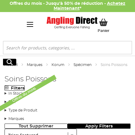
Offres du mois - Jusqu'à 50% de réduction -
Achetez
Maintenant
*
Mon panier
Panier
Rechercher
Rechercher
Accueil
Marques
Korum
Spécimen
Soins Poissons
Soins Poissons
Filters
Offres du mois
In Stock
Prix
Type de Produit
Marques
Tout Supprimer
Apply Filters
Trier: