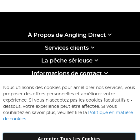
À Propos de Angling Direct
Services clients
La pêche sêrieuse
Informations de contact
ABONNEZ-VOUS & ECONOMISEZ
Nous utilisons des cookies pour améliorer nos services, vous
Inscription
proposer des offres personnelles et améliorer votre
à
expérience. Si vous n'acceptez pas les cookies facultatifs ci-
notre
Inscription
dessous, votre expérience peut être affectée. Si vous
lettre
souhaitez en savoir plus, veuillez lire la
Politique en matière
d’information
de cookies
:
Accepter Tous Les Cookies