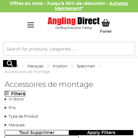
Offres du mois - Jusqu'à 50% de réduction -
Achetez
Maintenant
*
Mon panier
Panier
Rechercher
Rechercher
Accueil
Marques
Kryston
Spécimen
Accessoires de montage
Accessoires de montage
Filters
In Stock
Prix
Type de Produit
Marques
Tout Supprimer
Apply Filters
Trier: