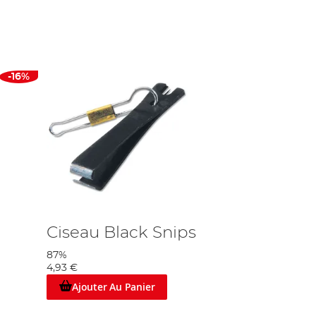
, tout en dynamisant le marché de la pêche sportive. MAP sont des
uvre la pêche au coup, la pêche en mer et la pêche sportive et
che, des débutants aux plus expérimentés. Il propose une gamme
nées et des bagages. Chaque produit offre la meilleure qualité à
-16%
'attention. Que vous préfériez le modèle Waggle, Bomb ou Feeder,
ns se ruiner.
 de matériel spécialisé tels que des produits de soin pour les
performance est incomparable, offrant aux pêcheurs de toutes
multiplicateurs
qui ont été très appréciés par les pêcheurs pour
ellente réputation dans le monde de la pêche en mer et est très
ammes proposées par cette manufacture.
Ciseau Black Snips
87%
4,93 €
Ajouter Au Panier