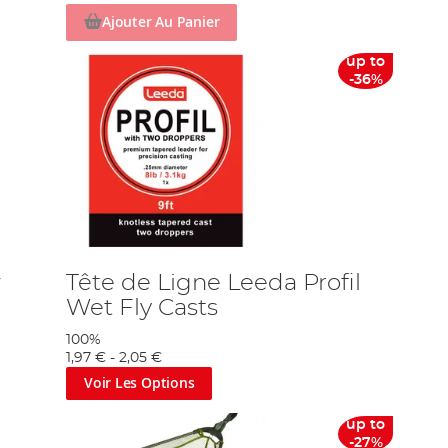
Ajouter Au Panier
up to
-36%
w
Tête de Ligne Leeda Profil
Wet Fly Casts
100%
1,97 €
-
2,05 €
Voir Les Options
up to
-27%