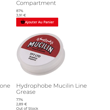
Compartment
87%
3,91 €
Ajouter Au Panier
cone
Hydrophobe Mucilin Line
Grease
77%
2,89 €
Out of Stock