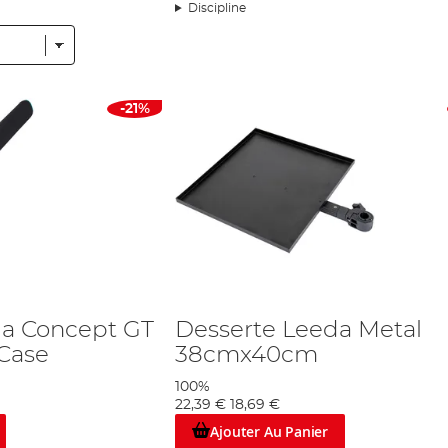
lité-prix, ce qui en fait un leader de la pêche à la carpe et aux spécimens
Discipline
oncurrentes de la pêche compétitive en Europe. Leeda, en particulier, co
che. Leeda Concept a été conçu pour répondre à tous les besoins de la pê
lés tels que des cannes anglaises, des moulinets, des épuisettes, des poig
-21%
s produits de qualité à petit prix et ses cannes Leeda GT-X qui attirent l
ébutants peuvent se faire une idée de la canne qui leur convient le mieux sa
t une marque avec la pêche à la carpe à l’esprit, avec des articles clés
çu avec la durabilité et la polyvalence en son cœur et son niveau de 
e aux besoins des pêcheurs en mer. Ils fournissent d'étonnants
moulinets 
i les rend très puissants pour leur faible prix. La gamme jouit d'une exc
uveau pêcheur sur la scène peut construire un excellent kit à partir des g
da Concept GT
Desserte Leeda Metal
Case
38cmx40cm
100%
22,39 €
18,69 €
Ajouter Au Panier