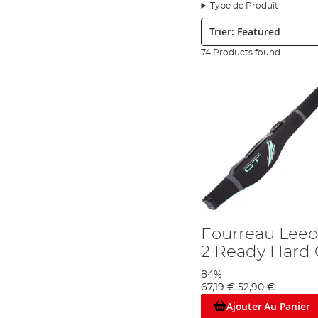
Wychwood symbolise la fiabilité de l'innovation et le rapport qua
Type de Produit
produits MatchAngling et sont l'une des principales marques c
Trier:
constitue le premier choix de nombreux pêcheurs débutants.
En 2016, Leeda a produit sa meilleure gamme de matériel de pê
74 Products found
complète de produits de pêche au coup, y compris des articles c
un prix exceptionnel.
La marque
Concept GT
de Leeda a établi une réputation pour se
tous sont à des prix incroyablement bas, ce qui signifie que les d
Leeda propose également la gamme Rogue, qui est principalemen
poissons et des cannes à pêche. Chaque produit Rogue est con
capacités un équipement sur lequel ils peuvent compter.
Enfin, la gamme Icon. Leeda a créé la gamme Icon pour répondr
leur souplesse d'action et leur rapidité de récupération, ce qu
appréciée en tant que marque de référence.
Qu'il s'agisse de Leeda ou de l'une de ses marques sœurs, le no
Fourreau Lee
Angling Direct : Serious about your fishing…
2 Ready Hard 
84%
67,19 €
52,90 €
Ajouter Au Panier