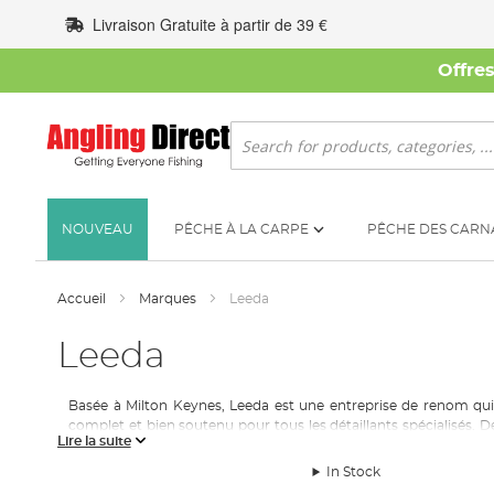
Allez
Livraison Gratuite à partir de 39 €
au
contenu
Offre
Rechercher
NOUVEAU
PÊCHE À LA CARPE
PÊCHE DES CARN
Accueil
Marques
Leeda
Leeda
Basée à Milton Keynes, Leeda est une entreprise de renom qui d
complet et bien soutenu pour tous les détaillants spécialisés. 
Lire la suite
seulement offrent un excellent rapport qualité-prix, mais aussi d
In Stock
Avec une histoire de 30 ans dans le commerce du matériel de