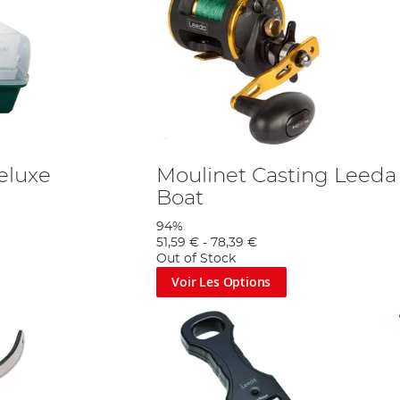
eluxe
Moulinet Casting Leeda
Boat
94%
51,59 €
-
78,39 €
Out of Stock
Voir Les Options