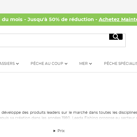
s du mois - Jusqu'à 50% de réduction -
Achetez Maint
Recherc
ASSIERS
PÊCHE AU COUP
MER
PÊCHE SPÉCIALI
éveloppe des produits leaders sur le marché dans toutes les disciplines d
Depuis sa création dans les années 1980, Leeda Fishing propose au secteur 
es performances durables pour l'utilisateu, ce qui est idéal pour les pêcheur
Prix
 pêche au Royaume-Uni, Leeda est un distributeur bien établi de matéri