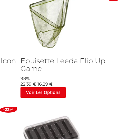
 Icon
Epuisette Leeda Flip Up
Game
98%
22,39 €
16,29 €
Voir Les Options
-23%