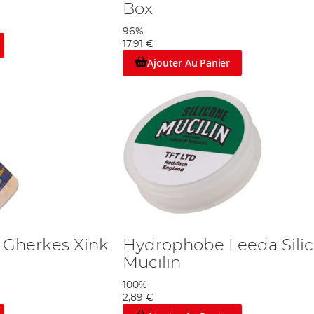
Box
96%
17,91 €
Ajouter Au Panier
 Gherkes Xink
Hydrophobe Leeda Sili
Mucilin
100%
2,89 €