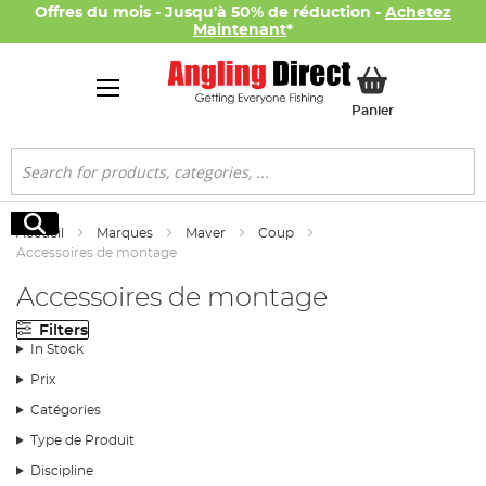
Offres du mois - Jusqu'à 50% de réduction -
Achetez
Maintenant
*
Mon panier
Panier
Rechercher
Rechercher
Accueil
Marques
Maver
Coup
Accessoires de montage
Accessoires de montage
Filters
In Stock
Prix
Catégories
Type de Produit
Discipline