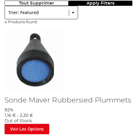
Tout Supprimer
Apply Filters
Trier:
4 Products found
Sonde Maver Rubbersied Plummets
92%
1,16 €
-
2,30 €
Out of Stock
Voir Les Options