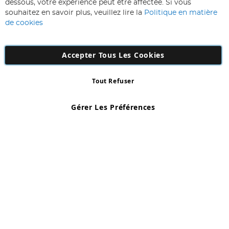
Inscription
dessous, votre expérience peut être affectée. Si vous
lettre
souhaitez en savoir plus, veuillez lire la
Politique en matière
d’information
de cookies
:
Accepter Tous Les Cookies
Tout Refuser
Copyright 1997 - 2026
AD NL B.V
. Tous droits réservés.
AD NL B.V Dirk Hartogweg 14 DC1 Unit 5 5928LV Venlo, Company
Gérer Les Préférences
Number: 863029607
*Des exclusions s'appliquent. Sous réserve d'erreurs et d'omissions.