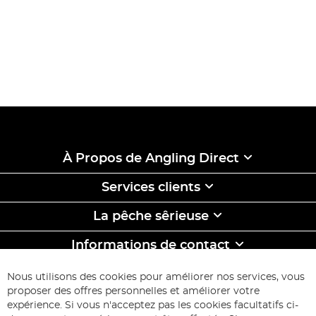
À Propos de Angling Direct
Services clients
La pêche sêrieuse
Informations de contact
ABONNEZ-VOUS & ECONOMISEZ
Nous utilisons des cookies pour améliorer nos services, vous
Inscription
proposer des offres personnelles et améliorer votre
à
expérience. Si vous n'acceptez pas les cookies facultatifs ci-
notre