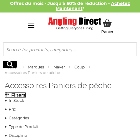
Offres du mois - Jusqu'à 50% de réduction -
Achetez
Maintenant
*
Mon panier
Panier
Rechercher
Rechercher
Accueil
Marques
Maver
Coup
Accessoires Paniers de pêche
Accessoires Paniers de pêche
Filters
In Stock
Prix
Catégories
Type de Produit
Discipline