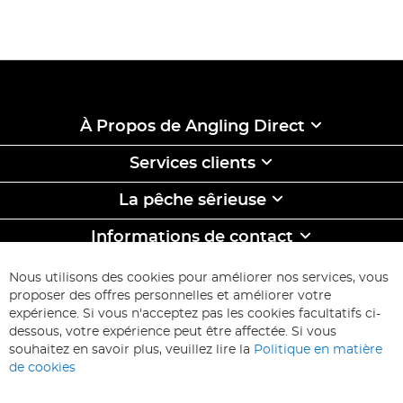
À Propos de Angling Direct
Services clients
La pêche sêrieuse
Informations de contact
ABONNEZ-VOUS & ECONOMISEZ
Nous utilisons des cookies pour améliorer nos services, vous
Inscription
proposer des offres personnelles et améliorer votre
à
expérience. Si vous n'acceptez pas les cookies facultatifs ci-
notre
Inscription
dessous, votre expérience peut être affectée. Si vous
lettre
souhaitez en savoir plus, veuillez lire la
Politique en matière
d’information
de cookies
: