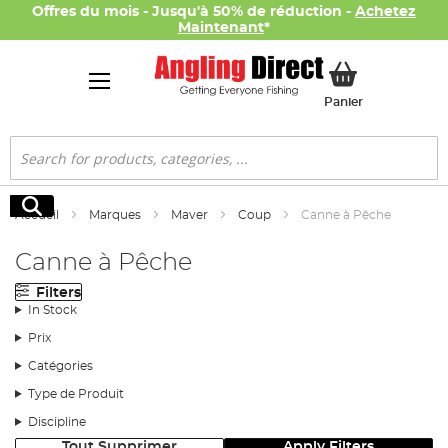
Offres du mois - Jusqu'à 50% de réduction -
Achetez
Maintenant
*
Mon panier
Panier
Rechercher
Rechercher
Accueil
Marques
Maver
Coup
Canne à Pêche
Canne à Pêche
Filters
In Stock
Prix
Catégories
Type de Produit
Discipline
Tout Supprimer
Apply Filters