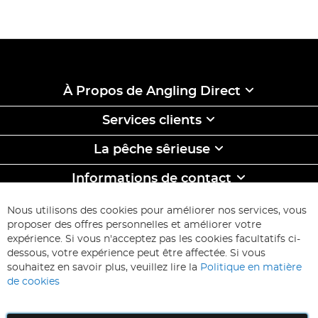
À Propos de Angling Direct
Services clients
La pêche sêrieuse
Informations de contact
ABONNEZ-VOUS & ECONOMISEZ
Nous utilisons des cookies pour améliorer nos services, vous
Inscription
proposer des offres personnelles et améliorer votre
à
expérience. Si vous n'acceptez pas les cookies facultatifs ci-
notre
Inscription
dessous, votre expérience peut être affectée. Si vous
lettre
souhaitez en savoir plus, veuillez lire la
Politique en matière
d’information
de cookies
: