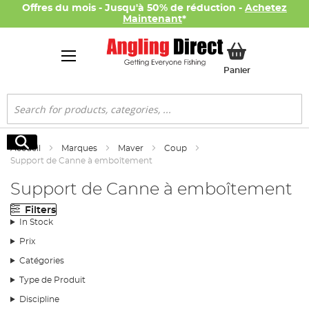
Offres du mois - Jusqu'à 50% de réduction -
Achetez
Maintenant
*
Mon panier
Panier
Rechercher
Rechercher
Accueil
Marques
Maver
Coup
Support de Canne à emboîtement
Support de Canne à emboîtement
Filters
In Stock
Prix
Catégories
Type de Produit
Discipline