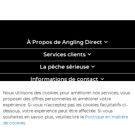
À Propos de Angling Direct
Services clients
La pêche sêrieuse
Informations de contact
ABONNEZ-VOUS & ECONOMISEZ
Nous utilisons des cookies pour améliorer nos services, vous
Inscription
proposer des offres personnelles et améliorer votre
à
expérience. Si vous n'acceptez pas les cookies facultatifs ci-
notre
Inscription
dessous, votre expérience peut être affectée. Si vous
lettre
souhaitez en savoir plus, veuillez lire la
Politique en matière
d’information
de cookies
: