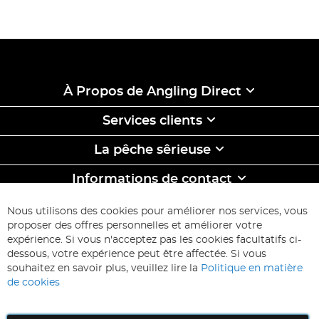
À Propos de Angling Direct
Services clients
La pêche sêrieuse
Informations de contact
ABONNEZ-VOUS & ECONOMISEZ
Nous utilisons des cookies pour améliorer nos services, vous
Inscription
proposer des offres personnelles et améliorer votre
à
expérience. Si vous n'acceptez pas les cookies facultatifs ci-
notre
Inscription
dessous, votre expérience peut être affectée. Si vous
lettre
souhaitez en savoir plus, veuillez lire la
Politique en matière
d’information
de cookies
: