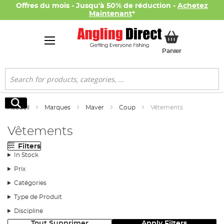
Offres du mois - Jusqu'à 50% de réduction -
Achetez
Maintenant
*
Mon panier
Panier
Rechercher
Rechercher
Accueil
Marques
Maver
Coup
Vêtements
Vêtements
Filters
In Stock
Prix
Catégories
Type de Produit
Discipline
Tout Supprimer
Apply Filters