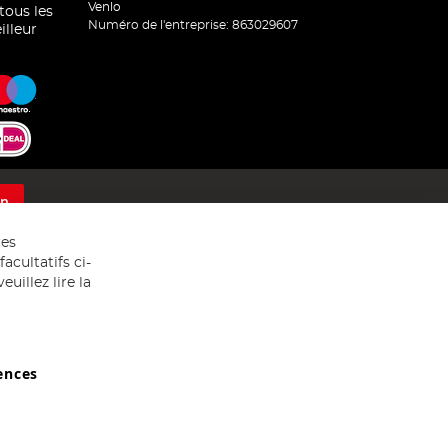
Venlo
 tous les
Numéro de l'entreprise: 863029607
illeur
on
res
acultatifs ci-
uillez lire la
ences
029607