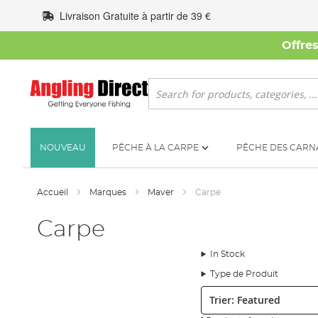
Allez
Livraison Gratuite à partir de 39 €
au
contenu
Offre
Rechercher
NOUVEAU
PÊCHE À LA CARPE
PÊCHE DES CARN
Accueil
Marques
Maver
Carpe
Carpe
In Stock
Type de Produit
Trier: