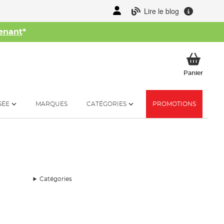
Lire le blog
enant
*
her
Mon p
Panier
SÉE
MARQUES
CATÉGORIES
PROMOTIONS
Catégories