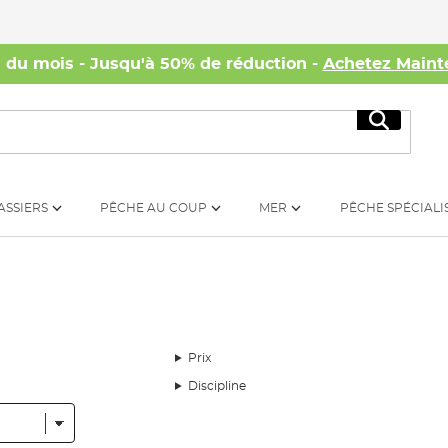
s du mois - Jusqu'à 50% de réduction -
Achetez Maint
Recherc
ASSIERS
PÊCHE AU COUP
MER
PÊCHE SPÉCIALI
Prix
Discipline