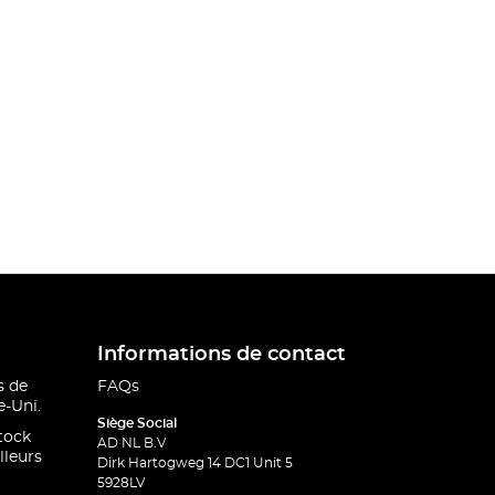
Informations de contact
s de
FAQs
-Uni.
Siège Social
stock
AD NL B.V
lleurs
Dirk Hartogweg 14 DC1 Unit 5
5928LV