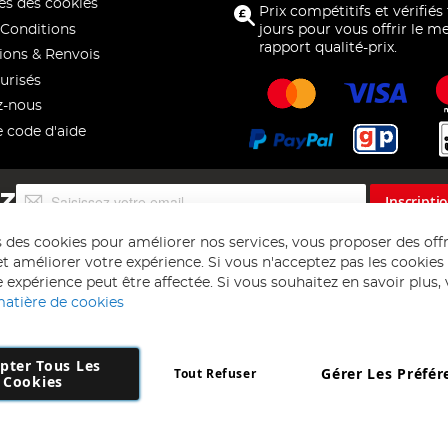
s des cookies
Prix compétitifs et vérifiés
Conditions
jours pour vous offrir le me
rapport qualité-prix.
ions & Renvois
urisés
z-nous
e code d'aide
Inscription
EZ
Inscripti
à
notre
s des cookies pour améliorer nos services, vous proposer des off
lettre
t améliorer votre expérience. Si vous n'acceptez pas les cookies f
d’information
 expérience peut être affectée. Si vous souhaitez en savoir plus, ve
:
matière de cookies
pter Tous Les
Gérer Les Préfér
Tout Refuser
Copyright 1997 - 2026
AD NL B.V
. Tous droits réservés.
Cookies
 B.V Dirk Hartogweg 14 DC1 Unit 5 5928LV Venlo, Company Number: 863
*Des exclusions s'appliquent. Sous réserve d'erreurs et d'omissions.