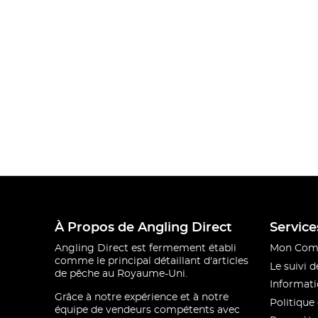
À Propos de Angling Direct
Service
Angling Direct est fermement établi
Mon Com
comme le principal détaillant d'articles
Le suivi
de pêche au Royaume-Uni.
Informati
Grâce à notre expérience et à notre
Politique 
équipe de vendeurs compétents avec