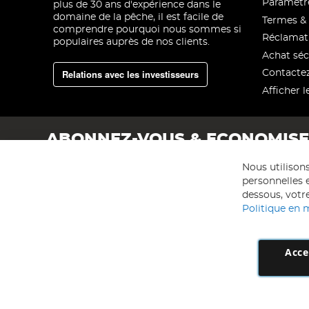
Paramètre
plus de 30 ans d'expérience dans le
domaine de la pêche, il est facile de
Termes & 
comprendre pourquoi nous sommes si
Réclamat
populaires auprès de nos clients.
Achat séc
Relations avec les investisseurs
Contacte
Afficher l
ABONNEZ-VOUS & ECONOMIS
Nous utilison
personnelles e
dessous, votre
Politique en 
Acce
AD NL