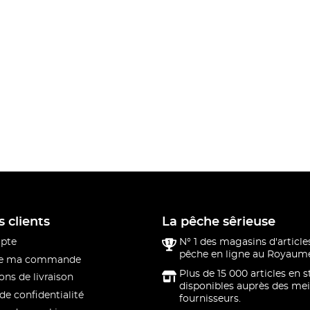
s clients
La pêche sêrieuse
pte
N° 1 des magasins d'article
pêche en ligne au Royaume
 de ma commande
Plus de 15 000 articles en 
ons de livraison
disponibles auprès des mei
de confidentialité
fournisseurs.