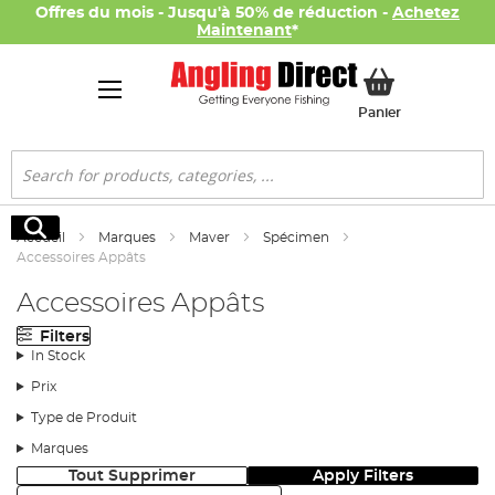
Offres du mois - Jusqu'à 50% de réduction -
Achetez
Maintenant
*
Mon panier
Panier
Rechercher
Rechercher
Accueil
Marques
Maver
Spécimen
Accessoires Appâts
Accessoires Appâts
Filters
In Stock
Prix
Type de Produit
Marques
Tout Supprimer
Apply Filters
Trier: