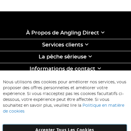
À Propos de Angling Direct
Services clients
La pêche sêrieuse
Informations de contact
ABONNEZ-VOUS & ECONOMISEZ
Nous utilisons des cookies pour améliorer nos services, vous
Inscription
proposer des offres personnelles et améliorer votre
à
expérience. Si vous n'acceptez pas les cookies facultatifs ci-
notre
Inscription
dessous, votre expérience peut être affectée. Si vous
lettre
souhaitez en savoir plus, veuillez lire la
Politique en matière
d’information
de cookies
:
Accepter Tous Les Cookies