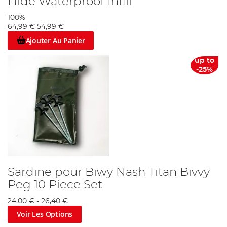
Hide Waterproof Infill
100%
64,99 €
54,99 €
Ajouter Au Panier
up to
-25%
Sardine pour Biwy Nash Titan Bivvy
Peg 10 Piece Set
24,00 €
-
26,40 €
Voir Les Options