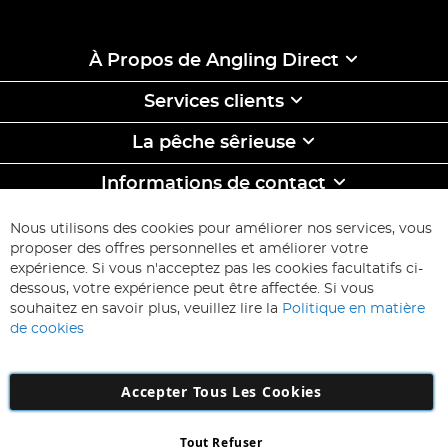
À Propos de Angling Direct
Services clients
La pêche sêrieuse
Informations de contact
ABONNEZ-VOUS & ECONOMISEZ
Nous utilisons des cookies pour améliorer nos services, vous
Inscription
proposer des offres personnelles et améliorer votre
à
expérience. Si vous n'acceptez pas les cookies facultatifs ci-
notre
Inscription
dessous, votre expérience peut être affectée. Si vous
lettre
souhaitez en savoir plus, veuillez lire la
Politique en matière
d’information
de cookies
:
Accepter Tous Les Cookies
Tout Refuser