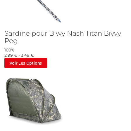
Sardine pour Biwy Nash Titan Bivvy
Peg
100%
2,99 €
-
3,49 €
Voir Les Options