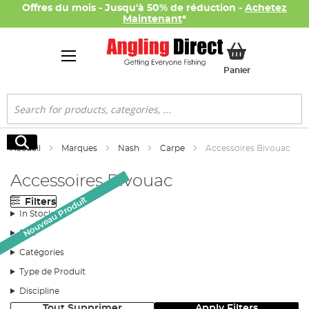
Offres du mois - Jusqu'à 50% de réduction -
Achetez
Maintenant
*
Mon panier
Panier
Rechercher
Rechercher
Accueil
Marques
Nash
Carpe
Accessoires Bivouac
Accessoires Bivouac
Nouveau Produit
Nouveau Produit
Nouveau Produit
Filters
Offres du mois
In Stock
Prix
Catégories
Type de Produit
Discipline
Tout Supprimer
Apply Filters