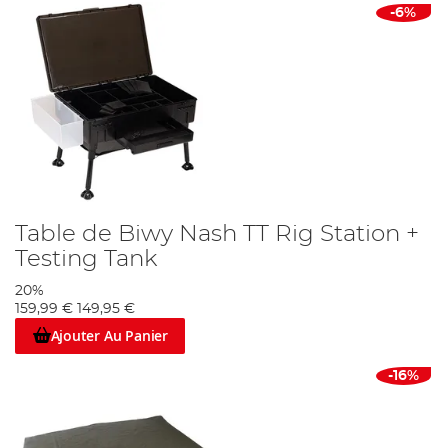
-6%
Table de Biwy Nash TT Rig Station +
Testing Tank
20%
159,99 €
149,95 €
Ajouter Au Panier
-16%