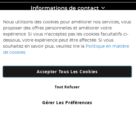
Informations de contact
ABONNEZ-VOUS & ECONOMISEZ
Nous utilisons des cookies pour améliorer nos services, vous
Inscription
proposer des offres personnelles et améliorer votre
à
expérience. Si vous n'acceptez pas les cookies facultatifs ci-
notre
Inscription
dessous, votre expérience peut être affectée. Si vous
lettre
souhaitez en savoir plus, veuillez lire la
Politique en matière
d’information
de cookies
:
Accepter Tous Les Cookies
Tout Refuser
Copyright 1997 - 2026
AD NL B.V
. Tous droits réservés.
AD NL B.V Dirk Hartogweg 14 DC1 Unit 5 5928LV Venlo, Company
Gérer Les Préférences
Number: 863029607
*Des exclusions s'appliquent. Sous réserve d'erreurs et d'omissions.