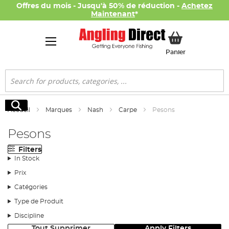
Offres du mois - Jusqu'à 50% de réduction -
Achetez
Maintenant
*
Mon panier
Panier
Rechercher
Rechercher
Accueil
Marques
Nash
Carpe
Pesons
Pesons
Filters
In Stock
Prix
Catégories
Type de Produit
Discipline
Tout Supprimer
Apply Filters