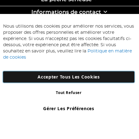
Informations de contact
ABONNEZ-VOUS & ECONOMISEZ
Nous utilisons des cookies pour améliorer nos services, vous
Inscription
proposer des offres personnelles et améliorer votre
à
expérience. Si vous n'acceptez pas les cookies facultatifs ci-
notre
Inscription
dessous, votre expérience peut être affectée. Si vous
lettre
souhaitez en savoir plus, veuillez lire la
Politique en matière
d’information
de cookies
:
Accepter Tous Les Cookies
Tout Refuser
Copyright 1997 - 2026
AD NL B.V
. Tous droits réservés.
AD NL B.V Dirk Hartogweg 14 DC1 Unit 5 5928LV Venlo, Company
Gérer Les Préférences
Number: 863029607
*Des exclusions s'appliquent. Sous réserve d'erreurs et d'omissions.