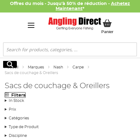
Offres du mois - Jusqu'à 50% de réduction -
Achetez
Maintenant
*
Mon panier
Panier
Rechercher
Rechercher
Accueil
Marques
Nash
Carpe
Sacs de couchage & Oreillers
Sacs de couchage & Oreillers
Filters
In Stock
Prix
Catégories
Type de Produit
Discipline