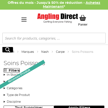
Offres du mois - Jusqu'à 50% de réduction -
Achetez
Maintenant
*
Mon panier
Panier
Rechercher
Rechercher
Accueil
Marques
Nash
Carpe
Soins Poissons
Soins Poissons
Nouveau Produit
Filters
In Stock
Prix
Catégories
Type de Produit
Discipline
Tout Supprimer
Apply Filters