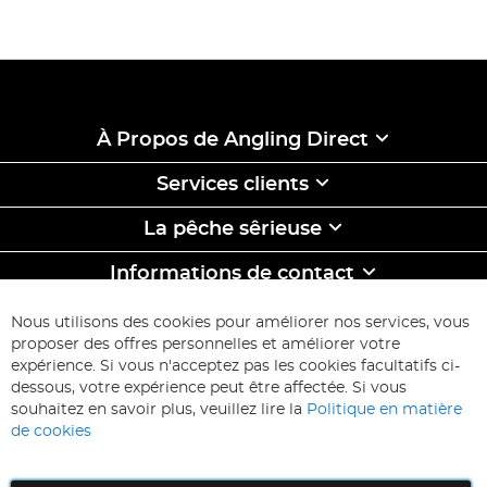
À Propos de Angling Direct
Services clients
La pêche sêrieuse
Informations de contact
ABONNEZ-VOUS & ECONOMISEZ
Nous utilisons des cookies pour améliorer nos services, vous
Inscription
proposer des offres personnelles et améliorer votre
à
expérience. Si vous n'acceptez pas les cookies facultatifs ci-
notre
Inscription
dessous, votre expérience peut être affectée. Si vous
lettre
souhaitez en savoir plus, veuillez lire la
Politique en matière
d’information
de cookies
: