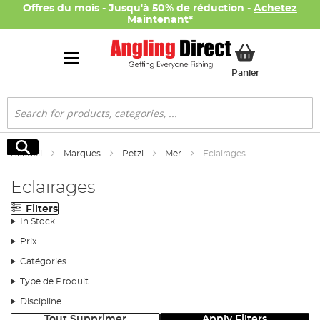
Offres du mois - Jusqu'à 50% de réduction -
Achetez
Maintenant
*
Mon panier
Panier
Rechercher
Rechercher
Accueil
Marques
Petzl
Mer
Eclairages
Eclairages
Filters
In Stock
Prix
Catégories
Type de Produit
Discipline
Tout Supprimer
Apply Filters