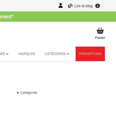
Lire le blog
enant
*
her
Mon p
Panier
SÉE
MARQUES
CATÉGORIES
PROMOTIONS
Catégories