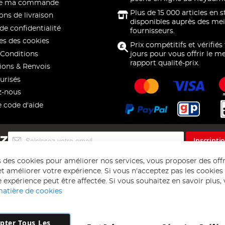
 de ma commande
Plus de 15 000 articles en 
ons de livraison
disponibles auprès des mei
de confidentialité
fournisseurs.
s des cookies
Prix compétitifs et vérifiés
Conditions
jours pour vous offrir le me
rapport qualité-prix.
ions & Renvois
urisés
z-nous
e code d'aide
Inscription
EZ
Inscripti
à
notre
s des cookies pour améliorer nos services, vous proposer des off
lettre
t améliorer votre expérience. Si vous n'acceptez pas les cookies f
d’information
 expérience peut être affectée. Si vous souhaitez en savoir plus, ve
:
matière de cookies
pter Tous Les