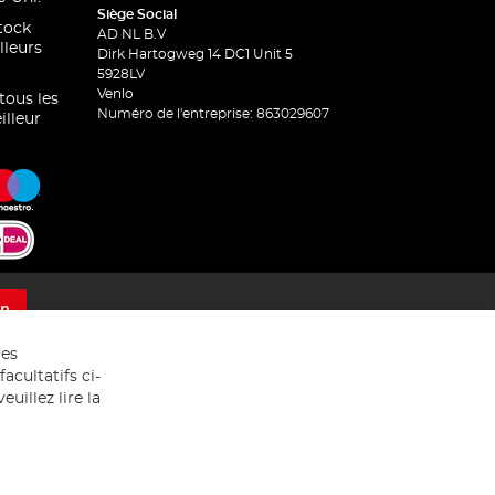
Siège Social
stock
AD NL B.V
lleurs
Dirk Hartogweg 14 DC1 Unit 5
5928LV
Venlo
 tous les
Numéro de l'entreprise: 863029607
illeur
on
res
acultatifs ci-
uillez lire la