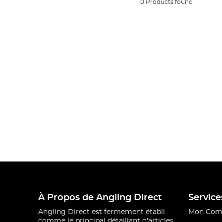
0 Products found
À Propos de Angling Direct
Service
Angling Direct est fermement établi
Mon Com
comme le principal détaillant d'articles