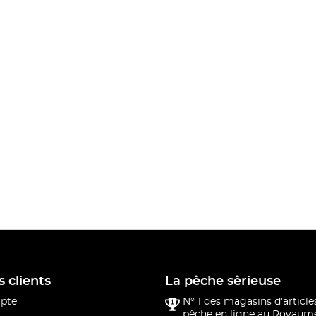
s clients
La pêche sêrieuse
pte
N° 1 des magasins d'article
pêche en ligne au Royaume