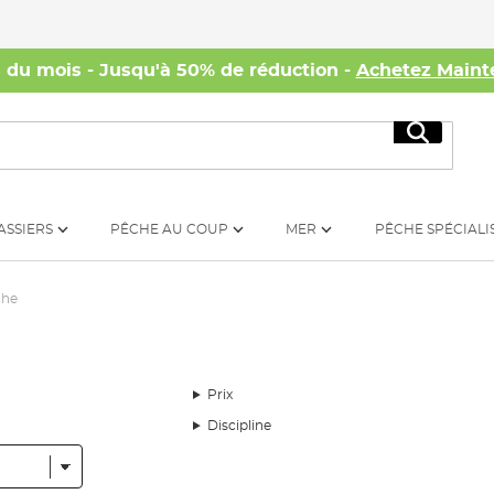
s du mois - Jusqu'à 50% de réduction -
Achetez Maint
Recherc
ASSIERS
PÊCHE AU COUP
MER
PÊCHE SPÉCIALI
che
Prix
Discipline