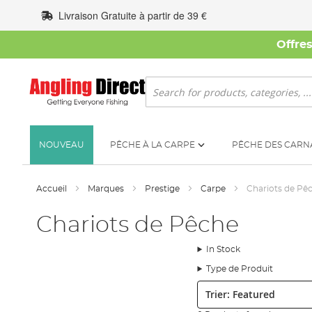
Allez
Livraison Gratuite à partir de 39 €
au
contenu
Offre
Rechercher
NOUVEAU
PÊCHE À LA CARPE
PÊCHE DES CARN
Accueil
Marques
Prestige
Carpe
Chariots de Pê
Chariots de Pêche
In Stock
Type de Produit
Trier: