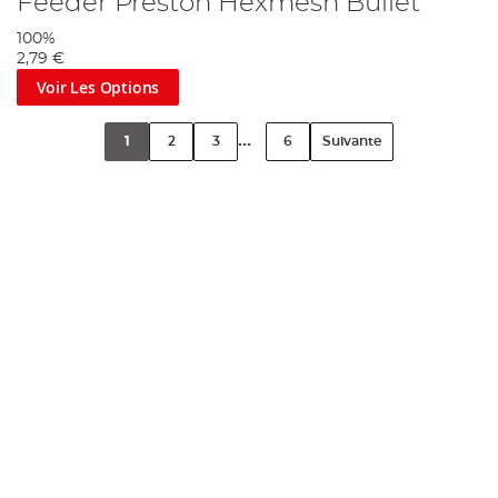
Feeder Preston Hexmesh Bullet
100%
2,79 €
Voir Les Options
...
1
2
3
6
Suivante