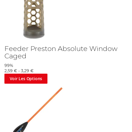
Feeder Preston Absolute Window
Caged
99%
2,59 €
-
3,29 €
Voir Les Options