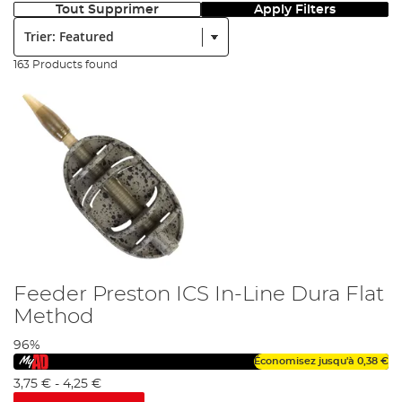
Tout Supprimer
Apply Filters
Trier:
163 Products found
Feeder Preston ICS In-Line Dura Flat
Method
96%
Économisez jusqu'à
0,38 €
3,75 €
-
4,25 €