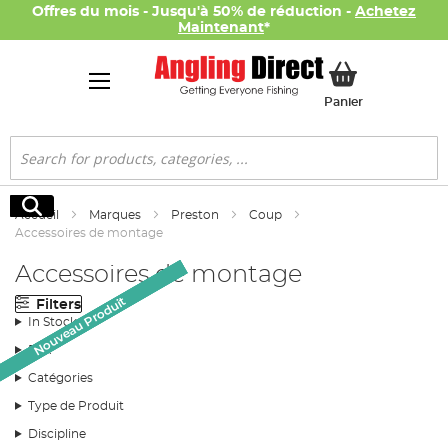
Offres du mois - Jusqu'à 50% de réduction -
Achetez
Maintenant
*
Mon panier
Panier
Rechercher
Rechercher
Accueil
Marques
Preston
Coup
Accessoires de montage
Accessoires de montage
Nouveau Produit
Nouveau Produit
Nouveau Produit
Nouveau Produit
Filters
In Stock
Prix
Catégories
Type de Produit
Discipline