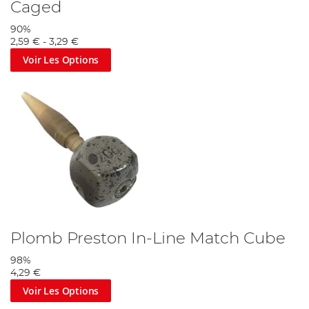
Caged
90%
2,59 €
-
3,29 €
Voir Les Options
Plomb Preston In-Line Match Cube
98%
4,29 €
Voir Les Options