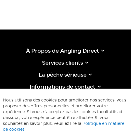
À Propos de Angling Direct
Services clients
La pêche sêrieuse
Informations de contact
ABONNEZ-VOUS & ECONOMISEZ
Nous utilisons des cookies pour améliorer nos services, vous
Inscription
proposer des offres personnelles et améliorer votre
à
expérience. Si vous n'acceptez pas les cookies facultatifs ci-
notre
Inscription
dessous, votre expérience peut être affectée. Si vous
lettre
souhaitez en savoir plus, veuillez lire la
Politique en matière
d’information
de cookies