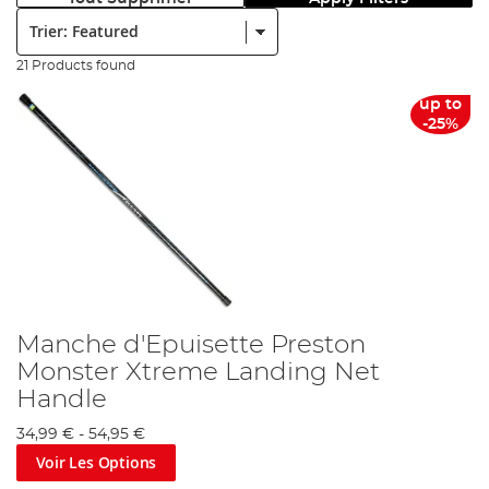
Trier:
21 Products found
up to
-25%
Manche d'Epuisette Preston
Monster Xtreme Landing Net
Handle
34,99 €
-
54,95 €
Voir Les Options