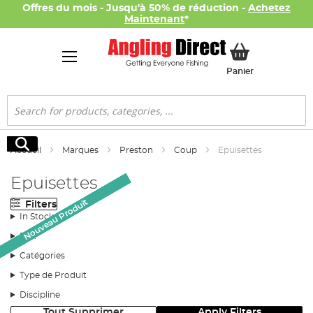
Offres du mois - Jusqu'à 50% de réduction -
Achetez
Maintenant
*
Mon panier
Panier
Rechercher
Rechercher
Accueil
Marques
Preston
Coup
Epuisettes
Epuisettes
Nouveau Produit
Nouveau Produit
Nouveau Produit
Nouveau Produit
Filters
In Stock
Prix
Catégories
Type de Produit
Discipline
Tout Supprimer
Apply Filters