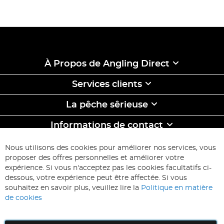
À Propos de Angling Direct
Services clients
La pêche sêrieuse
Informations de contact
ABONNEZ-VOUS & ECONOMISEZ
Nous utilisons des cookies pour améliorer nos services, vous
Inscription
proposer des offres personnelles et améliorer votre
à
expérience. Si vous n'acceptez pas les cookies facultatifs ci-
notre
Inscription
dessous, votre expérience peut être affectée. Si vous
lettre
souhaitez en savoir plus, veuillez lire la
Politique en matière
d’information
de cookies
: