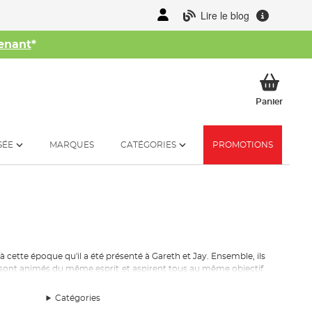
Lire le blog
enant
*
her
Mon p
Panier
SÉE
MARQUES
CATÉGORIES
PROMOTIONS
cette époque qu'il a été présenté à Gareth et Jay. Ensemble, ils
qui sont animés du même esprit et aspirent tous au même objectif,
arché, elle a pris d'assaut l'industrie de la pêche, et ses produits
Catégories