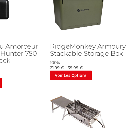
au Amorceur
RidgeMonkey Armoury
Hunter 750
Stackable Storage Box
Pack
100%
21,99 €
-
39,99 €
Voir Les Options