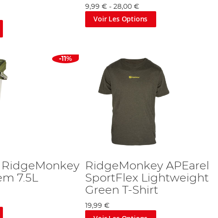
9,99 €
-
28,00 €
Voir Les Options
-11%
s RidgeMonkey
RidgeMonkey APEarel
em 7.5L
SportFlex Lightweight
Green T-Shirt
19,99 €