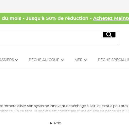
s du mois - Jusqu'à 50% de réduction -
Achetez Maint
Recherc
ASSIERS
PÊCHE AU COUP
MER
PÊCHE SPÉCIALI
mmercialiser son système innovant de séchage à l'air, et c'est à peu près à 
à l'histoire. En ce sens, la société est constituée d'une équipe de pêcheurs 
ment la différence. Bien qu'étant l'une des sociétés les plus récentes sur le m
Prix