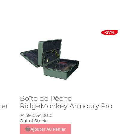
ille-pain à remplissage profond, spécialement conçu pour les
ouveaux produits.
geMonkey unique. Tandis que d'autres marques s'intéressent à la
é, la société ne s'en soucie pas. La marque ne s'intéresse qu'aux
hie impressionnante : si son équipe elle-même n'utilise pas les
le avec la société, sa croissance ne se fera pas au détriment des
-27%
nde pour le pêcheur sur le bord qu'une vaste gamme de produits
rope continentale. Elle écoute leurs commentaires, ajuste le
galement beaucoup aux retours de ses clients, et est réputée pour
et deux directeurs ont inclut la marque dans leur entrée de blog
 d’eux-mêmes. Pour cette raison, vous pouvez être assuré du fait
t non parce qu'il a été vendu par dans le cadre d'une campagne de
Boîte de Pêche
e semaine. RidgeMonkey est une jeune société ayant de grandes
ter
RidgeMonkey Armoury Pro
.
74,49 €
54,00 €
Out of Stock
Ajouter Au Panier