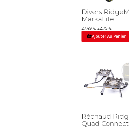
Divers Ridge
MarkaLite
27,49 €
22,75 €
Ajouter Au Panier
Réchaud Rid
Quad Connect P