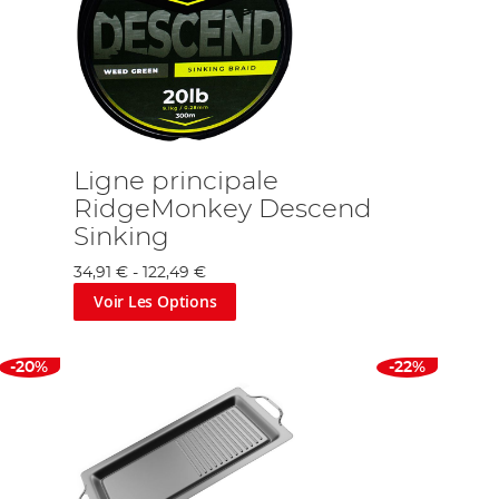
Ligne principale
RidgeMonkey Descend
Sinking
34,91 €
-
122,49 €
Voir Les Options
-20%
-22%