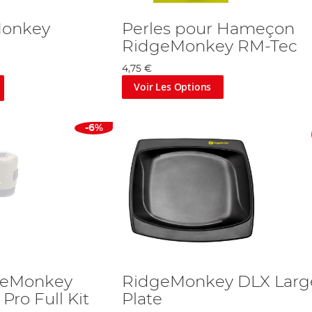
Monkey
Perles pour Hameçon
RidgeMonkey RM-Tec
4,75 €
Voir Les Options
-6%
geMonkey
RidgeMonkey DLX Larg
ro Full Kit
Plate