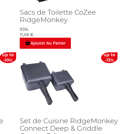
Sacs de Toilette CoZee
RidgeMonkey
93%
11,49 €
Ajouter Au Panier
up to
up to
-10%
-13%
e
Set de Cuisine RidgeMonkey
Connect Deep & Griddle