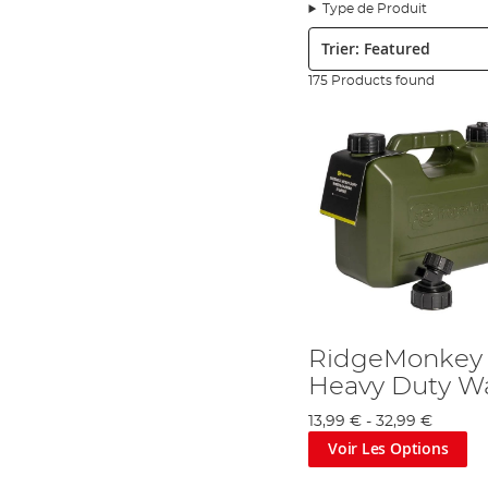
C'est lors de la phase de développement du produit pour le V
Type de Produit
pêcheurs à la carpe
. Paul a sauté sur l'idée, et depuis la sortie 
Trier:
Lors du processus de développement du produit, la première ques
rentabilité, RidgeMonkey se penche sur la faisabilité. Si le prod
175 Products found
produits innovants qui contribuent réellement à changer le vis
produits, ils ne quittent pas l'entrepôt. Elle privilégie la qual
valeurs de l'entreprise. Elle estime qu'une petite gamme de p
médiocres. Sa petite gamme comprend des
équipements de cui
Tous les produits RidgeMonkey sont soumis à un processus de 
produit en conséquence, et ce n'est qu'après que les produits aie
créer de nouveaux produits entièrement basés sur les retours de l
Ses impressionnants grille-sandwichs constituent l'un des produ
Meilleur Matériel de pêche de 2015.
RidgeMonkey n'emploie pas d'équipe de promotion ni ne dispose d
que si vous repérez un pêcheur sur le bord qui utilise un produit
marketing de premier ordre.
RidgeMonkey
La marque s'adresse à tous les pêcheurs, qu'ils pêchent depui
Heavy Duty Wa
idées pour l'avenir, et est déterminée à se maintenir à la fine poin
13,99 €
-
32,99 €
Angling Direct : Serious about your fishing...
Voir Les Options