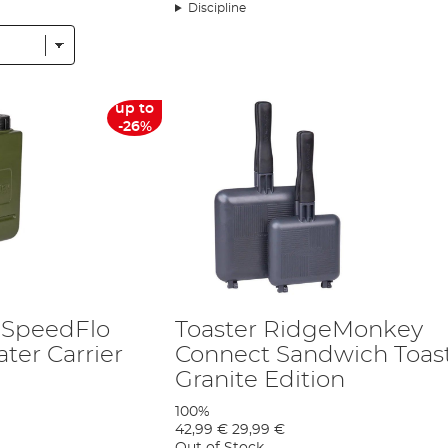
ault Power Pack que Gareth a abordé Paul avec l'idée innovante d'un gr
Discipline
du grille-pain, la marque a obtenu la plateforme pour réinvestir et créer de n
tion qui s'est posée a été : « pourquoi ? » et, en ce sens, cela rend Rid
uit n'est qu'une version améliorée d'un autre article disponible sur le march
age de la pêche. En tant qu'équipe de pêcheurs, la société a une philosop
ité sur la quantité, et bien que sa gamme de produits se développe en parallè
up to
roduits à fort impact et bien pensés est d'une utilité beaucoup plus gra
-26%
sine
, des solutions d'éclairage et d'autres accessoires de pêche.
test rigoureux par une équipe de pêcheurs clé au Royaume-Uni et en Eu
nt été testés à nouveau qu'ils finissent sur les étagères. Elle s'intéresse é
'atelier.
its préférés des directeurs de magasins Angling Direct dans tout le pays, 
e cadres de marketing, au lieu de cela, elle laisse ses produits de parler
 RidgeMonkey, c'est parce qu'il pense qu'il s'agit d'un excellent produit e
 SpeedFlo
Toaster RidgeMonkey
s leur enfance ou qu'ils manipulent une canne à pêche depuis à peine un
ter Carrier
Connect Sandwich Toas
te de l'innovation de la pêche pour le reste de la durée de vie de l'entreprise
Granite Edition
100%
42,99 €
29,99 €
Out of Stock