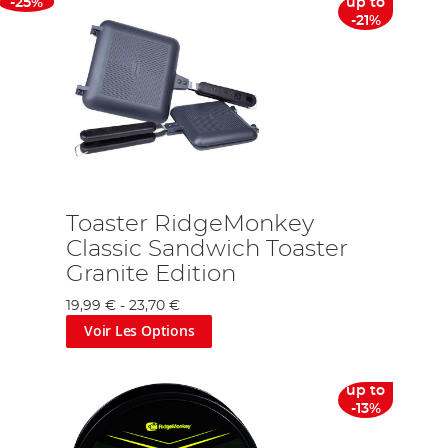
-25%
up to
-21%
Toaster RidgeMonkey
Classic Sandwich Toaster
Granite Edition
19,99 €
-
23,70 €
Voir Les Options
up to
-13%