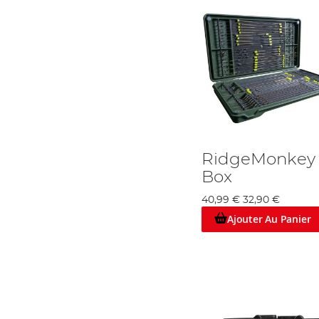
RidgeMonkey 
Box
40,99 €
32,90 €
Ajouter Au Panier