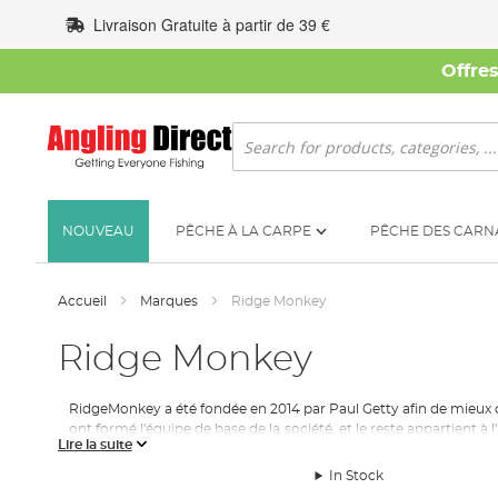
Allez
Livraison Gratuite à partir de 39 €
au
contenu
Offre
Rechercher
NOUVEAU
PÊCHE À LA CARPE
PÊCHE DES CARN
Accueil
Marques
Ridge Monkey
Ridge Monkey
RidgeMonkey a été fondée en 2014 par Paul Getty afin de mieux co
ont formé l'équipe de base de la société, et le reste appartient 
Lire la suite
à savoir fabriquer des produits de qualité supérieure qui font vrai
innovants s'arrachent dans tout le pays.
In Stock